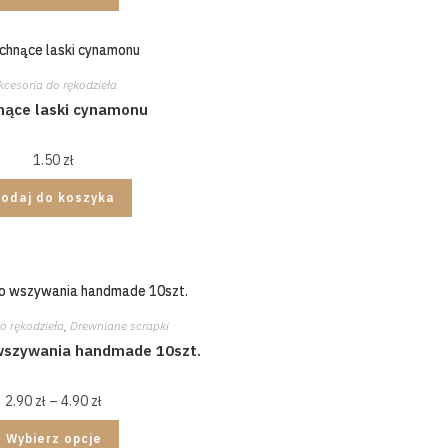
kcesoria do rękodzieła
nące laski cynamonu
1.50
zł
Dodaj do koszyka
o rękodzieła
,
Drewniane scrapki
 wszywania handmade 10szt.
2.90
zł
–
4.90
zł
Wybierz opcje