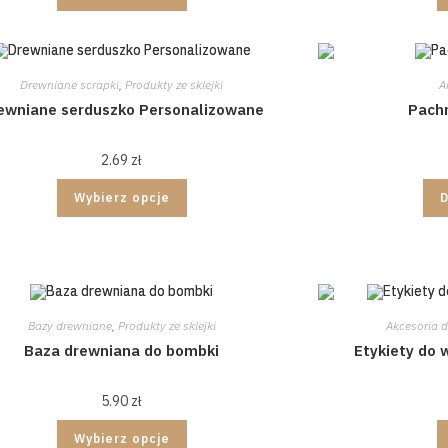
Drewniane scrapki
,
Produkty ze sklejki
A
ewniane serduszko Personalizowane
Pach
2.69
zł
Wybierz opcje
Bazy drewniane
,
Produkty ze sklejki
Akcesoria d
Baza drewniana do bombki
Etykiety do
5.90
zł
Wybierz opcje