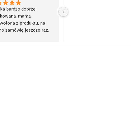
ka bardzo dobrze 
Bardzo szybka realizacja i 
kowana, mama 
dostawa. Gorąco polecam!
wolona z produktu, na 
o zamówię jeszcze raz. 
cam serdecznie! 😊