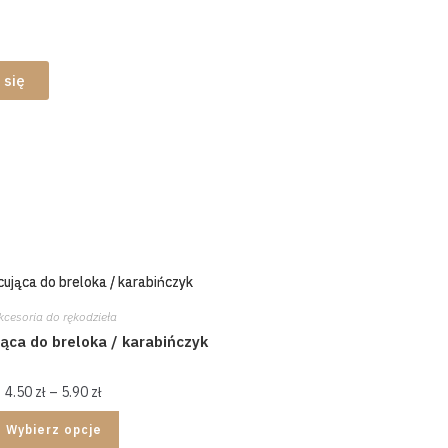
o makramowych
 się
kcesoria do rękodzieła
ca do breloka / karabińczyk
4.50
zł
–
5.90
zł
Wybierz opcje