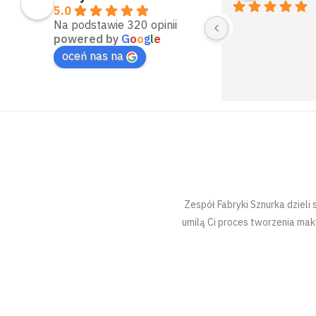
5.0
Na podstawie 320 opinii
powered by
G
o
o
g
l
e
oceń nas na
Zespół Fabryki Sznurka dzieli
umilą Ci proces tworzenia mak