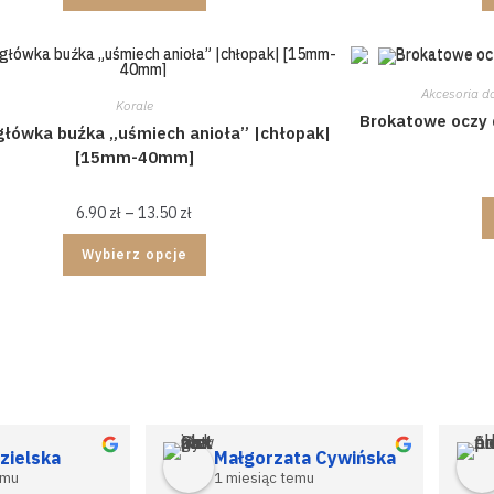
Akcesoria d
Korale
Brokatowe oczy
główka buźka „uśmiech anioła” |chłopak|
[15mm-40mm]
6.90
zł
–
13.50
zł
Wybierz opcje
Spraw
promo
zielska
Małgorzata Cywińska
emu
1 miesiąc temu