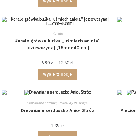
Wybierz opcje
Korale
Korale główka buźka „uśmiech anioła”
|dziewczyna| [15mm-40mm]
6.90
zł
–
13.50
zł
Wybierz opcje
Drewniane scrapki
,
Produkty ze sklejki
Drewniane serduszko Anioł Stróż
Plecio
1.39
zł