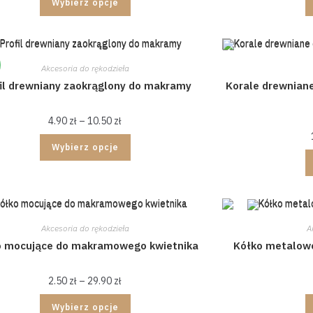
Wybierz opcje
Akcesoria do rękodzieła
fil drewniany zaokrąglony do makramy
Korale drewnian
4.90
zł
–
10.50
zł
Wybierz opcje
Akcesoria do rękodzieła
A
o mocujące do makramowego kwietnika
Kółko metalow
2.50
zł
–
29.90
zł
Wybierz opcje