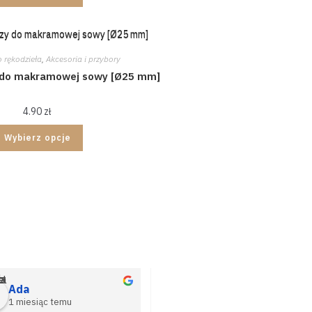
o rękodzieła
,
Akcesoria i przybory
 do makramowej sowy [Ø25 mm]
4.90
zł
Wybierz opcje
dź
cje
Ada
D BD
1 miesiąc temu
2 miesiące temu