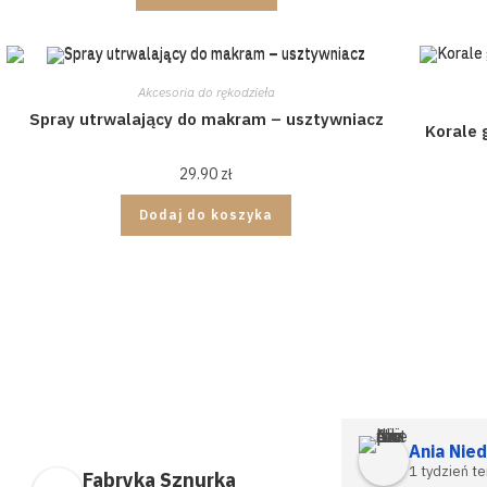
Akcesoria do rękodzieła
Spray utrwalający do makram – usztywniacz
Korale 
29.90
zł
Dodaj do koszyka
Szukaj
według
tematu
projektu
Ania Nied
1 tydzień t
Fabryka Sznurka