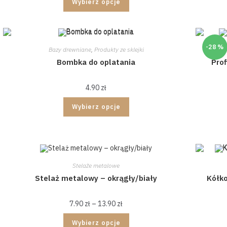
Wybierz opcje
-28 %
Bazy drewniane
,
Produkty ze sklejki
Bombka do oplatania
Pro
4.90
zł
Wybierz opcje
Stelaże metalowe
Stelaż metalowy – okrągły/biały
Kółk
7.90
zł
–
13.90
zł
Wybierz opcje