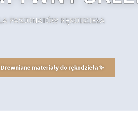
LA PASJONATÓW RĘKODZIEŁA
 Drewniane materiały do rękodzieła ✨