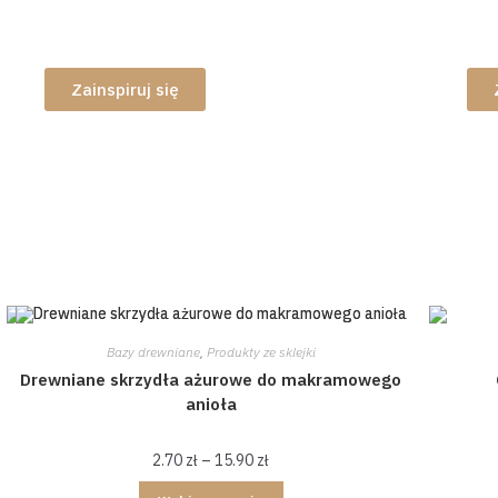
Materiały do
El
jesiennych dekoracji
an
Zainspiruj się
Bazy drewniane
,
Produkty ze sklejki
Drewniane skrzydła ażurowe do makramowego
anioła
2.70
zł
–
15.90
zł