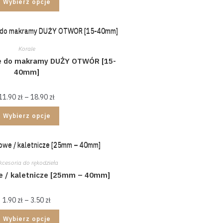
Wybierz opcje
Korale
e do makramy DUŻY OTWÓR [15-
40mm]
11.90
zł
–
18.90
zł
Wybierz opcje
kcesoria do rękodzieła
e / kaletnicze [25mm – 40mm]
1.90
zł
–
3.50
zł
Wybierz opcje