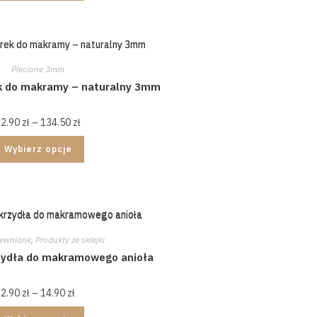
Plecione 3mm
ek do makramy – naturalny 3mm
22.90
zł
–
134.50
zł
Wybierz opcje
rewniane
,
Produkty ze sklejki
zydła do makramowego anioła
2.90
zł
–
14.90
zł