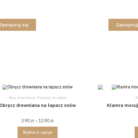
ementy do makramowych
Detale d
iołów
torebek
Zainspiruj się
Zainspiruj
Bazy drewniane
,
Produkty ze sklejki
A
Obręcz drewniana na łapacz snów
Klamra mocują
3.90
zł
–
12.90
zł
Wybierz opcje