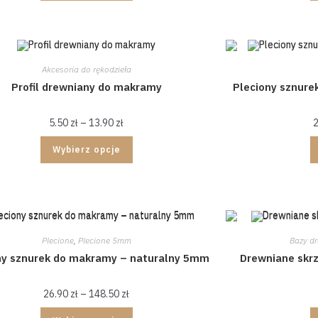
Akcesoria do rękodzieła
Profil drewniany do makramy
Pleciony sznur
5.50
zł
–
13.90
zł
Wybierz opcje
Plecione
,
Plecione 5mm
Bazy d
ny sznurek do makramy – naturalny 5mm
Drewniane skr
26.90
zł
–
148.50
zł