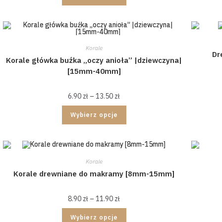
Korale
Dr
Korale główka buźka „oczy anioła” |dziewczyna|
[15mm-40mm]
6.90
zł
–
13.50
zł
Wybierz opcje
Korale
Korale drewniane do makramy [8mm-15mm]
8.90
zł
–
11.90
zł
Wybierz opcje