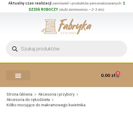
Aktualny czas realizacji
zamówień i produktów personalizowanych:
1
DZIEŃ ROBOCZY
(duże zamówienia – 2-3 dni)
0
0.00
zł
AKCESORIA I PRZYBORY
WEŁNA CZESANKOWA
Strona Główna
>
Akcesoria i przybory
>
Akcesoria do rękodzieła
>
Kółko mocujące do makramowego kwietnika