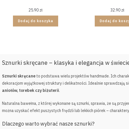
25.90
zł
32.90
zł
Dodaj do koszyka
Dodaj do kosz
Sznurki skręcane – klasyka i elegancja w świeci
Sznurki skręcane
to podstawa wielu projektów handmade. Ich charakte
dekoracjom wyjątkowej struktury i delikatności. Idealnie sprawdzają s
aniołów, torebek czy biżuterii
.
Naturalna bawełna, z której wykonane są sznurki, sprawia, że są przy
można uzyskać efekt puszystych frędzli lub lekkich piórek – charaktery
Dlaczego warto wybrać nasze sznurki?