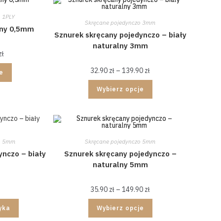
o 1PLY
Skręcane pojedynczo 3mm
any 0,5mm
Sznurek skręcany pojedynczo – biały
naturalny 3mm
zł
32.90
zł
–
139.90
zł
je
Wybierz opcje
o 5mm
Skręcane pojedynczo 5mm
ynczo – biały
Sznurek skręcany pojedynczo –
naturalny 5mm
35.90
zł
–
149.90
zł
yka
Wybierz opcje