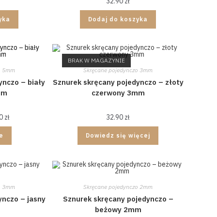
32.90
zł
yka
Dodaj do koszyka
BRAK W MAGAZYNIE
o 5mm
Skręcane pojedynczo 3mm
ynczo – biały
Sznurek skręcany pojedynczo – złoty
mm
czerwony 3mm
90
zł
32.90
zł
je
Dowiedz się więcej
o 3mm
Skręcane pojedynczo 2mm
ynczo – jasny
Sznurek skręcany pojedynczo –
beżowy 2mm