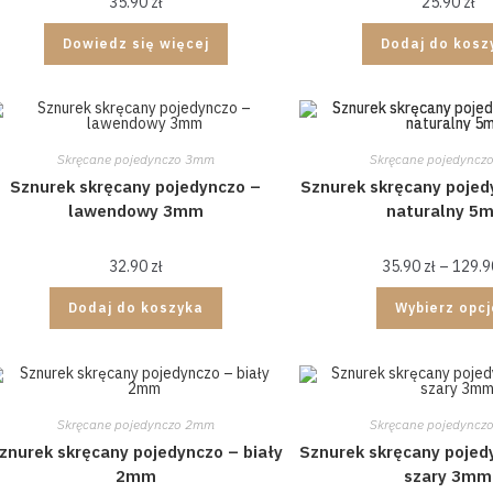
35.90
zł
25.90
zł
Dowiedz się więcej
Dodaj do kosz
Skręcane pojedynczo 3mm
Skręcane pojedyncz
Sznurek skręcany pojedynczo –
Sznurek skręcany pojed
lawendowy 3mm
naturalny 5
32.90
zł
35.90
zł
–
129.
Dodaj do koszyka
Wybierz opc
Skręcane pojedynczo 2mm
Skręcane pojedyncz
znurek skręcany pojedynczo – biały
Sznurek skręcany pojed
2mm
szary 3mm