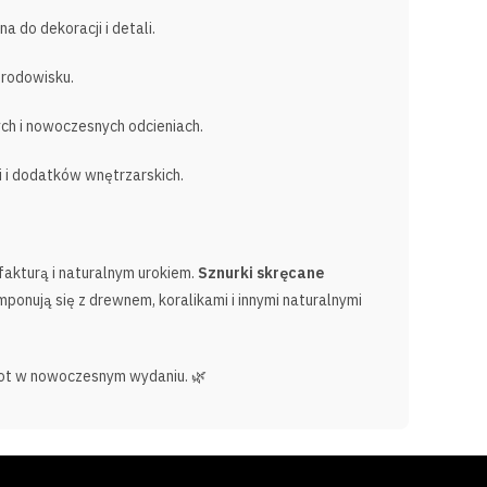
a do dekoracji i detali.
środowisku.
ych i nowoczesnych odcieniach.
i i dodatków wnętrzarskich.
akturą i naturalnym urokiem.
Sznurki skręcane
ponują się z drewnem, koralikami i innymi naturalnymi
plot w nowoczesnym wydaniu. 🌿