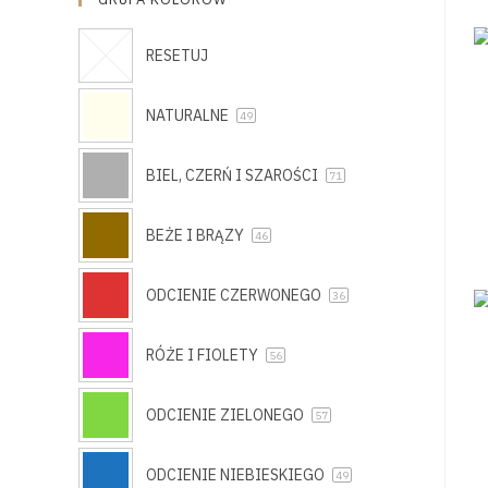
RESETUJ
NATURALNE
49
BIEL, CZERŃ I SZAROŚCI
71
BEŻE I BRĄZY
46
ODCIENIE CZERWONEGO
36
RÓŻE I FIOLETY
56
ODCIENIE ZIELONEGO
57
ODCIENIE NIEBIESKIEGO
49