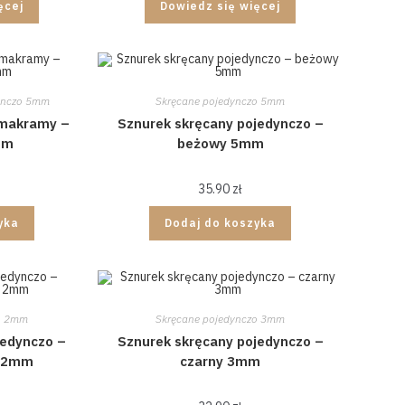
ęcej
Dowiedz się więcej
ynczo 5mm
Skręcane pojedynczo 5mm
 makramy –
Sznurek skręcany pojedynczo –
mm
beżowy 5mm
35.90
zł
yka
Dodaj do koszyka
o 2mm
Skręcane pojedynczo 3mm
jedynczo –
Sznurek skręcany pojedynczo –
o 2mm
czarny 3mm