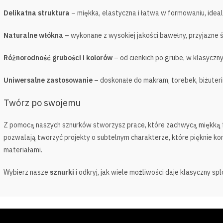
Delikatna struktura
– miękka, elastyczna i łatwa w formowaniu, idealn
Naturalne włókna
– wykonane z wysokiej jakości bawełny, przyjazne 
Różnorodność grubości i kolorów
– od cienkich po grube, w klasyczn
Uniwersalne zastosowanie
– doskonałe do makram, torebek, biżuteri
Twórz po swojemu
Z pomocą naszych sznurków stworzysz prace, które zachwycą miękką f
pozwalają tworzyć projekty o subtelnym charakterze, które pięknie kom
materiałami.
Wybierz nasze
sznurki
i odkryj, jak wiele możliwości daje klasyczny s