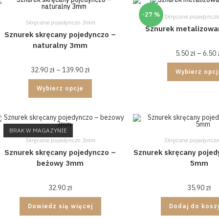
-27 %
Skręcane pojedyncz
Skręcane pojedynczo 3mm
Sznurek metalizow
Sznurek skręcany pojedynczo –
naturalny 3mm
5.50
zł
–
6.50
32.90
zł
–
139.90
zł
Wybierz opc
Wybierz opcje
BRAK W MAGAZYNIE
Skręcane pojedynczo 3mm
Skręcane pojedyncz
Sznurek skręcany pojedynczo –
Sznurek skręcany pojed
beżowy 3mm
5mm
32.90
zł
35.90
zł
Dowiedz się więcej
Dodaj do kosz