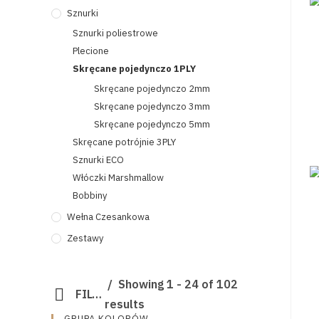
Sznurki
Sznurki poliestrowe
Plecione
Skręcane pojedynczo 1PLY
Skręcane pojedynczo 2mm
Skręcane pojedynczo 3mm
Skręcane pojedynczo 5mm
Skręcane potrójnie 3PLY
Sznurki ECO
Włóczki Marshmallow
Bobbiny
Wełna Czesankowa
Zestawy
Showing 1 - 24 of 102
FILTR
results
GRUPA KOLORÓW