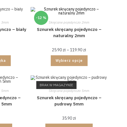
-12 %
o 3mm
Skręcane pojedynczo 2mm
ynczo – biały
Sznurek skręcany pojedynczo –
naturalny 2mm
25.90
zł
–
119.90
zł
yka
Wybierz opcje
BRAK W MAGAZYNIE
o 5mm
Skręcane pojedynczo 5mm
jedynczo –
Sznurek skręcany pojedynczo –
eń 5mm
pudrowy 5mm
35.90
zł