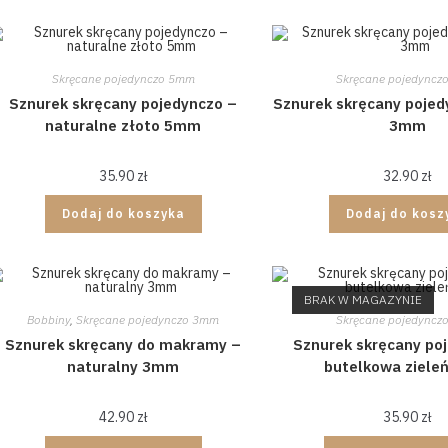
Skręcane pojedynczo 5mm
Skręcane pojedyncz
Sznurek skręcany pojedynczo –
Sznurek skręcany pojed
naturalne złoto 5mm
3mm
35.90
zł
32.90
zł
Dodaj do koszyka
Dodaj do kosz
BRAK W MAGAZYNIE
Bobbiny
,
Skręcane pojedynczo 3mm
Skręcane pojedyncz
Sznurek skręcany do makramy –
Sznurek skręcany po
naturalny 3mm
butelkowa ziel
42.90
zł
35.90
zł