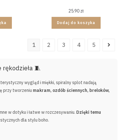
25.90
zł
yka
Dodaj do koszyka
1
2
3
4
5
e rękodzieła 🧵
rystyczny wygląd i miękki, spiralny splot nadają
ię przy tworzeniu
makram, ozdób ściennych, breloków,
jemne w dotyku i łatwe w rozczesywaniu.
Dzięki temu
stycznych dla stylu boho.