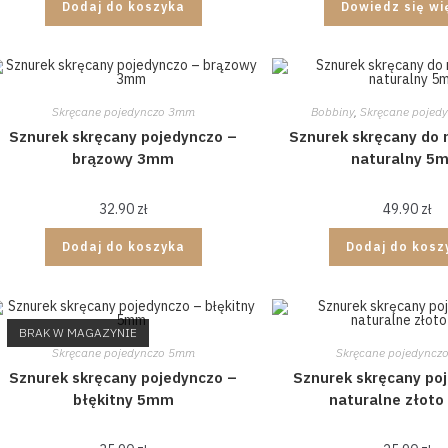
Dodaj do koszyka
Dowiedz się wi
Skręcane pojedynczo 3mm
Bobbiny
,
Skręcane pojed
Sznurek skręcany pojedynczo –
Sznurek skręcany do
brązowy 3mm
naturalny 5
32.90
zł
49.90
zł
Dodaj do koszyka
Dodaj do kosz
BRAK W MAGAZYNIE
Skręcane pojedynczo 5mm
Skręcane pojedyncz
Sznurek skręcany pojedynczo –
Sznurek skręcany po
błękitny 5mm
naturalne złot