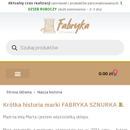
Aktualny czas realizacji
zamówień i produktów personalizowanych:
1
DZIEŃ ROBOCZY
(duże zamówienia – 2-3 dni)
0
0.00
zł
AKCESORIA I PRZYBORY
WEŁNA CZESANKOWA
Strona Główna
>
Nasza historia
Krótka historia marki FABRYKA SZNURKA 🧵
Mam na imię Marta i jestem właścicielką sklepu.