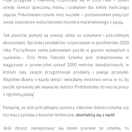
Moja przygoda z makramą rozpoczęła się w 2016 roku – byłam
wtedy świeżo upieczoną mamą i szukałam dla siebie twórczego
zajęcia. Pokochałam sznurki oraz węzełki – postanowiłam połączyć
swoje zawodowe wykształcenie inżyniera materiałowego z pasją.
Tak powstał pomysł na własny sklep ze sznurkami i potrzebnymi
akcesoriami. Sprzedaż produktów rozpoczęłam w październiku 2018
roku. Początkowo sama pakowałam paczki w garażu wynajętym u
sąsiadów… Dziś firma Fabryka Sznurka jest zlokalizowana w
magazynie o powierzchni ponad 1000 metrów kwadratowych, w
którym cały zespół przygotowuje produkty i pakuje przesyłki.
Wspólnie dbamy o każdy detal i wkładamy mnóstwo serca w to, by
paczki sprawiały jak najwięcej radości. Podchodzimy do naszej pracy
z ogromną pasją!
Pamiętaj, że jeśli potrzebujesz pomocy odnośnie doboru sznurka czy
też masz pytania o kwestie techniczne,
skontaktuj się z nami!
Jeśli chcesz zainspirować się moimi pracami ze sznurka, to