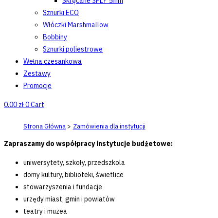
Skręcane 3PLY 5mm
Sznurki ECO
Włóczki Marshmallow
Bobbiny
Sznurki poliestrowe
Wełna czesankowa
Zestawy
Promocje
0.00
zł
0
Cart
Strona Główna
>
Zamówienia dla instytucji
Zapraszamy do współpracy instytucje budżetowe:
uniwersytety, szkoły, przedszkola
domy kultury, biblioteki, świetlice
stowarzyszenia i fundacje
urzędy miast, gmin i powiatów
teatry i muzea