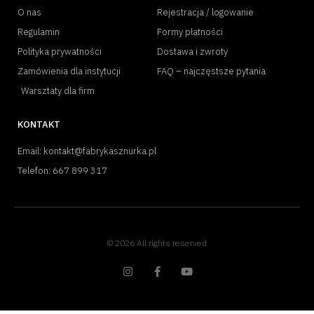
O nas
Rejestracja / logowanie
Regulamin
Formy płatności
Polityka prywatności
Dostawa i zwroty
Zamówienia dla instytucji
FAQ – najczęstsze pytania
Warsztaty dla firm
KONTAKT
Email: kontakt@fabrykasznurka.pl
Telefon: 667 899 317
© 2026 All rights reserved