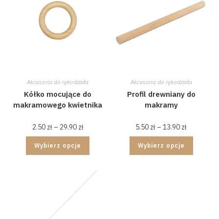
Akcesoria do rękodzieła
Akcesoria do rękodzieła
Kółko mocujące do
Profil drewniany do
makramowego kwietnika
makramy
2.50
zł
–
29.90
zł
5.50
zł
–
13.90
zł
Wybierz opcje
Wybierz opcje