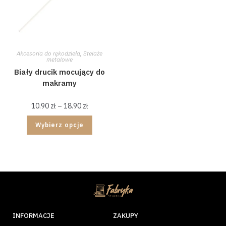
Akcesoria do rękodzieła
,
Stelaże
metalowe
Biały drucik mocujący do
makramy
10.90
zł
–
18.90
zł
Wybierz opcje
INFORMACJE
ZAKUPY