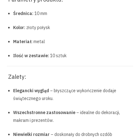
Średnica:
10 mm
Kolor:
złoty połysk
Materiał:
metal
Ilość w zestawie:
10 sztuk
Zalety:
Elegancki wygląd
– błyszczące wykończenie dodaje
świątecznego uroku.
Wszechstronne zastosowanie
– idealne do dekoracji,
makram i prezentów.
Niewielki rozmiar
– doskonały do drobnych ozdób