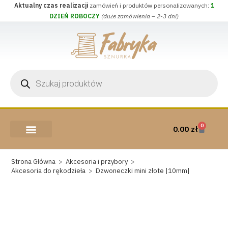
Aktualny czas realizacji
zamówień i produktów personalizowanych:
1
DZIEŃ ROBOCZY
(duże zamówienia – 2-3 dni)
0
0.00
zł
AKCESORIA I PRZYBORY
WEŁNA CZESANKOWA
Strona Główna
>
Akcesoria i przybory
>
Akcesoria do rękodzieła
>
Dzwoneczki mini złote |10mm|