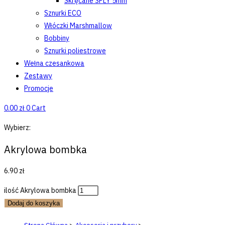
Skręcane 3PLY 5mm
Sznurki ECO
Włóczki Marshmallow
Bobbiny
Sznurki poliestrowe
Wełna czesankowa
Zestawy
Promocje
0.00
zł
0
Cart
Wybierz:
Akrylowa bombka
6.90
zł
ilość Akrylowa bombka
Dodaj do koszyka