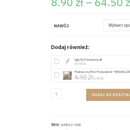
8.90
zł
–
64.50
z
NAWÓJ
Dodaj również:
Igły Do Filcowania
19.90
Zł
Praktyczny Mini Przewodnik "WEŁNA 
4.90
Zł
3.90
Zł
DODAJ DO KOSZYK
SKU:
welncz-stal