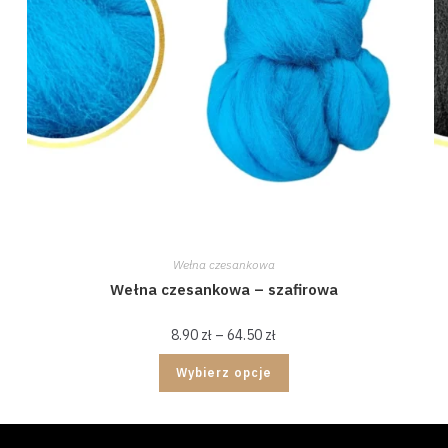
Wełna czesankowa
Wełna czesankowa – szafirowa
8.90
zł
–
64.50
zł
Wybierz opcje