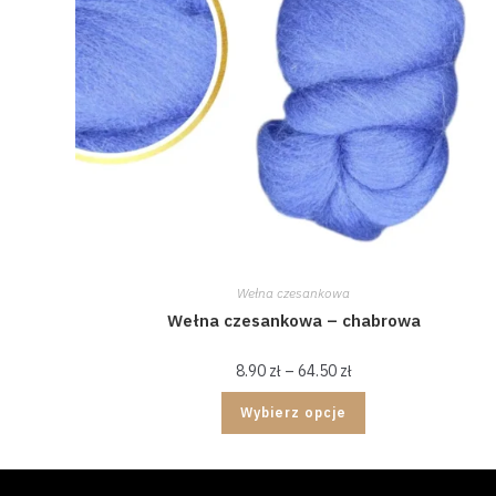
Wełna czesankowa
Wełna czesankowa – chabrowa
8.90
zł
–
64.50
zł
Wybierz opcje