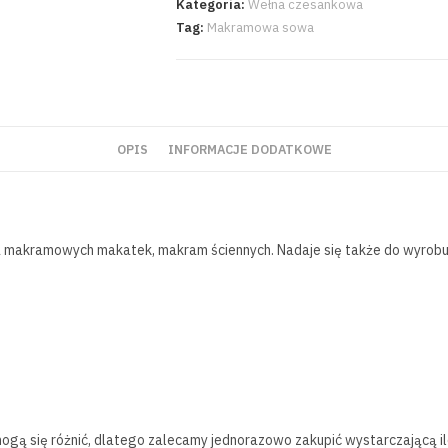
Kategoria:
Wełna czesankowa
Tag:
Makramowa sowa
OPIS
INFORMACJE DODATKOWE
a makramowych makatek, makram ściennych. Nadaje się także do wyrobu 
 mogą się różnić, dlatego zalecamy jednorazowo zakupić wystarczającą i