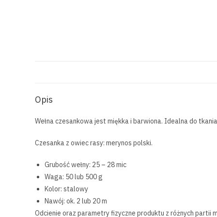
Opis
Wełna czesankowa jest miękka i barwiona. Idealna do tkani
Czesanka z owiec rasy: merynos polski.
Grubość wełny: 25 – 28 mic
Waga: 50 lub 500 g
Kolor: stalowy
Nawój: ok. 2 lub 20 m
Odcienie oraz parametry fizyczne produktu z różnych partii