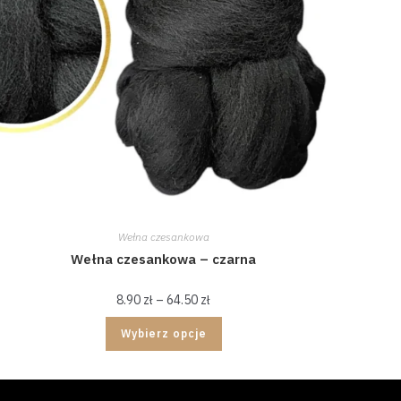
Wełna czesankowa
Wełna czesankowa – czarna
8.90
zł
–
64.50
zł
Wybierz opcje