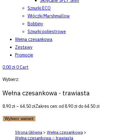
Skręcane 3PLY 5mm
Sznurki ECO
Włóczki Marshmallow
Bobbiny
Sznurki poliestrowe
Wełna czesankowa
Zestawy
Promocje
0.00
zł
0
Cart
Wybierz:
Wełna czesankowa - trawiasta
8.90
zł
–
64.50
zł
Zakres cen: od 8.90 zł do 64.50 zł
Wybierz wariant
Strona Główna
>
Wełna czesankowa
>
Wełna czesankowa – trawiasta