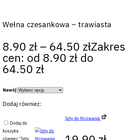
Wełna czesankowa – trawiasta
8.90
zł
–
64.50
zł
Zakres
cen: od 8.90 zł do
64.50 zł
Nawój
Dodaj również:
Igły do filcowania
Dodaj do
koszyka
19.90
zł
również “Igły