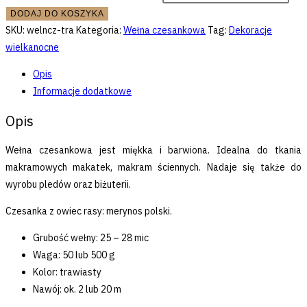
DODAJ DO KOSZYKA
SKU:
welncz-tra
Kategoria:
Wełna czesankowa
Tag:
Dekoracje
wielkanocne
Opis
Informacje dodatkowe
Opis
Wełna czesankowa jest miękka i barwiona. Idealna do tkania
makramowych makatek, makram ściennych. Nadaje się także do
wyrobu pledów oraz biżuterii.
Czesanka z owiec rasy: merynos polski.
Grubość wełny: 25 – 28 mic
Waga: 50 lub 500 g
Kolor: trawiasty
Nawój: ok. 2 lub 20 m