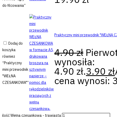
do filcowania”
Praktyczny mini przewodnik "WEŁNA
Dodaj do
4.90
zł
Pierwo
koszyka
również
wynosiła:
“Praktyczny
4.90 zł.
3.90
zł
mini przewodnik
"WEŁNA
cena wynosi: 3
CZESANKOWA"”
ilość Wełna czesankowa - trawiasta