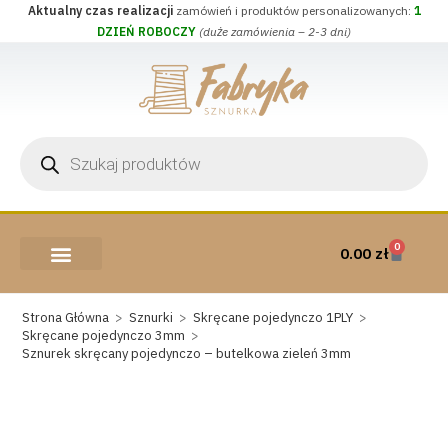
Aktualny czas realizacji
zamówień i produktów personalizowanych:
1
DZIEŃ ROBOCZY
(duże zamówienia – 2-3 dni)
0
0.00
zł
AKCESORIA I PRZYBORY
WEŁNA CZESANKOWA
Strona Główna
>
Sznurki
>
Skręcane pojedynczo 1PLY
>
Skręcane pojedynczo 3mm
>
Sznurek skręcany pojedynczo – butelkowa zieleń 3mm