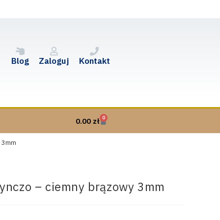
Blog
Zaloguj
Kontakt
0
0.00
zł
y 3mm
dynczo – ciemny brązowy 3mm