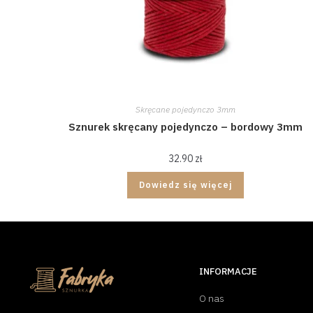
Skręcane pojedynczo 3mm
Sznurek skręcany pojedynczo – bordowy 3mm
32.90
zł
Dowiedz się więcej
INFORMACJE
O nas