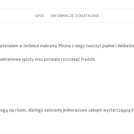
OPIS
INFORMACJE DODATKOWE
eriałem w technice makramy. Można z niego tworzyć piękne i delikatne d
makramowe sploty oraz pozwala rozczesać frędzle.
 mogą się różnić, dlatego zalecamy jednorazowo zakupić wystarczającą i