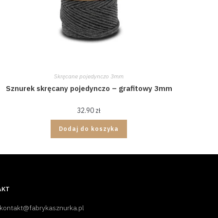
Skręcane pojedynczo 3mm
Sznurek skręcany pojedynczo – grafitowy 3mm
32.90
zł
Dodaj do koszyka
AKT
 kontakt@fabrykasznurka.pl