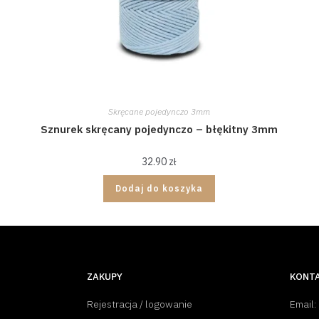
Skręcane pojedynczo 3mm
Sznurek skręcany pojedynczo – błękitny 3mm
32.90
zł
Dodaj do koszyka
ZAKUPY
KONT
Rejestracja / logowanie
Email: