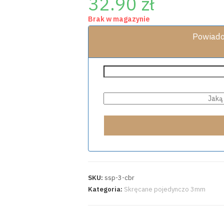
32.90
zł
Brak w magazynie
Powiado
SKU:
ssp-3-cbr
Kategoria:
Skręcane pojedynczo 3mm