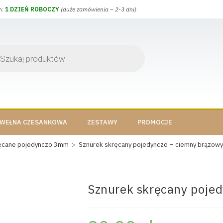
h:
1 DZIEŃ ROBOCZY
(duże zamówienia – 2-3 dni)
WEŁNA CZESANKOWA
ZESTAWY
PROMOCJE
ęcane pojedynczo 3mm
>
Sznurek skręcany pojedynczo – ciemny brązow
Sznurek skręcany poje