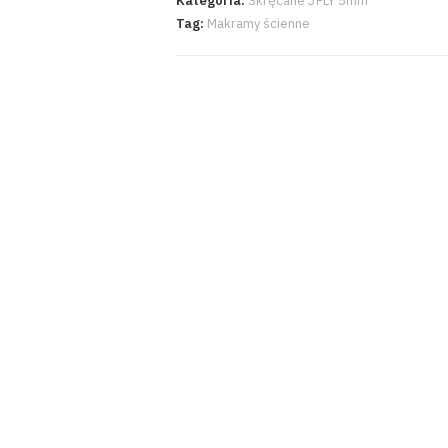
Kategoria:
Skręcane 3PLY 5mm
Tag:
Makramy ścienne