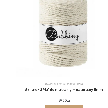
Bobbiny
,
Skręcane 3PLY 5mm
Sznurek 3PLY do makramy – naturalny 5mm
59.90
zł