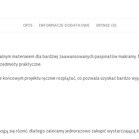
OPIS
INFORMACJE DODATKOWE
OPINIE (0)
ealnym materiałem dla bardziej zaawansowanych pasjonatów makramy. M
zedmioty praktyczne.
pie końcowym projektu ręcznie rozplątać, co pozwala uzyskać bardzo wyją
 mogą się różnić, dlatego zalecamy jednorazowo zakupić wystarczającą i