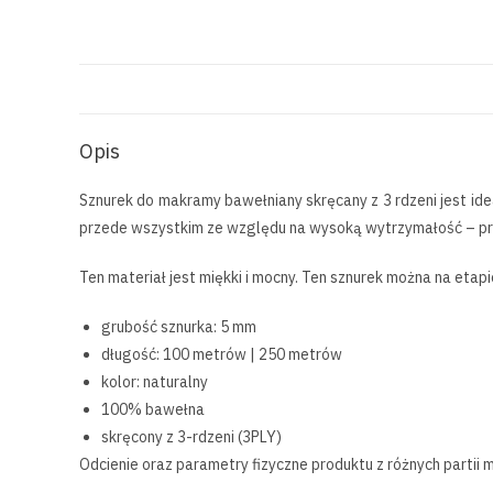
Opis
Sznurek do makramy bawełniany skręcany z 3 rdzeni jest id
przede wszystkim ze względu na wysoką wytrzymałość – pr
Ten materiał jest miękki i mocny. Ten sznurek można na eta
grubość sznurka: 5 mm
długość: 100 metrów | 250 metrów
kolor: naturalny
100% bawełna
skręcony z 3-rdzeni (3PLY)
Odcienie oraz parametry fizyczne produktu z różnych partii