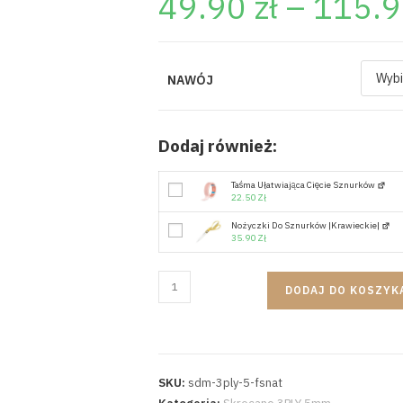
49.90
zł
–
115.
NAWÓJ
Dodaj również:
Taśma Ułatwiająca Cięcie Sznurków
22.50
Zł
Nożyczki Do Sznurków |krawieckie|
35.90
Zł
DODAJ DO KOSZYK
SKU:
sdm-3ply-5-fsnat