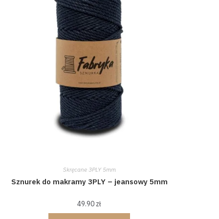
Skręcane 3PLY 5mm
Sznurek do makramy 3PLY – jeansowy 5mm
49.90
zł