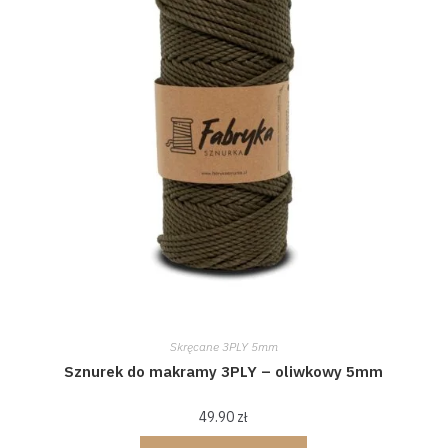
Skręcane 3PLY 5mm
Sznurek do makramy 3PLY – oliwkowy 5mm
49.90
zł