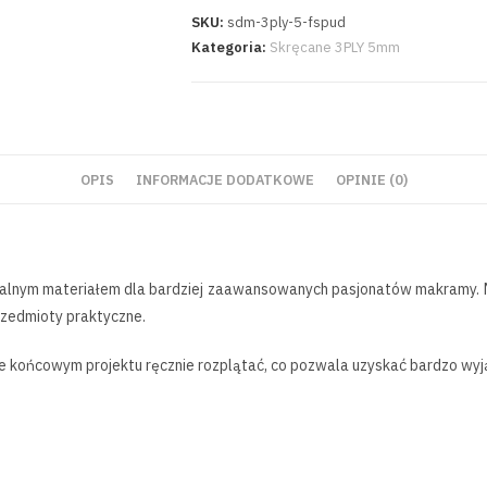
SKU:
sdm-3ply-5-fspud
Kategoria:
Skręcane 3PLY 5mm
OPIS
INFORMACJE DODATKOWE
OPINIE (0)
ealnym materiałem dla bardziej zaawansowanych pasjonatów makramy. M
zedmioty praktyczne.
pie końcowym projektu ręcznie rozplątać, co pozwala uzyskać bardzo wyją