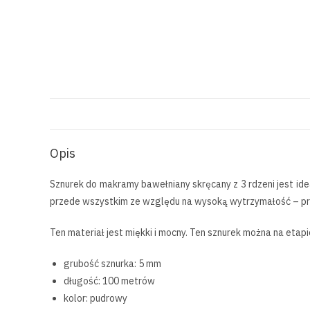
Opis
Sznurek do makramy bawełniany skręcany z 3 rdzeni jest id
przede wszystkim ze względu na wysoką wytrzymałość – pr
Ten materiał jest miękki i mocny. Ten sznurek można na eta
grubość sznurka: 5 mm
długość: 100 metrów
kolor: pudrowy