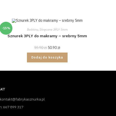
-15%
Bobbiny
,
Skręcane 3PLY 5mm
Sznurek 3PLY do makramy – srebrny 5mm
59.90
zł
50.90
zł
Dodaj do koszyka
AKT
 kontakt@fabrykasznurka.pl
n: 667 899 317