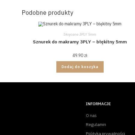
Podobne produkty
Skręcane 3PLY 5mm
Sznurek do makramy 3PLY – błękitny 5mm
49.90
zł
Dodaj do koszyka
INFORMACJE
O nas
Regulamin
Polityka prywatności