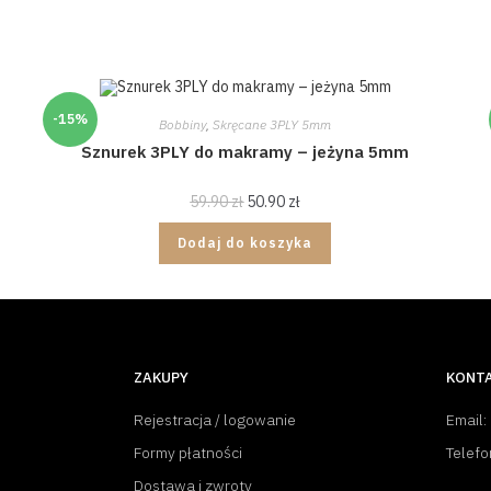
-15%
Bobbiny
,
Skręcane 3PLY 5mm
Sznurek 3PLY do makramy – jeżyna 5mm
59.90
zł
50.90
zł
Dodaj do koszyka
ZAKUPY
KONT
Rejestracja / logowanie
Email:
Formy płatności
Telefo
Dostawa i zwroty