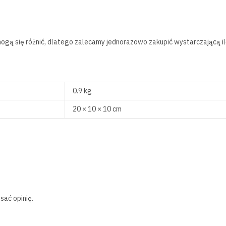
 mogą się różnić, dlatego zalecamy jednorazowo zakupić wystarczającą i
0.9 kg
20 × 10 × 10 cm
sać opinię.