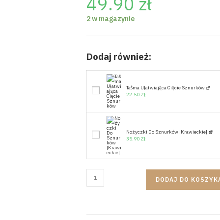
49.90
zł
2 w magazynie
Dodaj również:
Taśma Ułatwiająca Cięcie Sznurków
22.50
Zł
Nożyczki Do Sznurków |krawieckie|
35.90
Zł
DODAJ DO KOSZYK