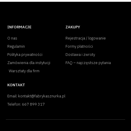
INFORMACJE
ZAKUPY
O nas
Rejestracja / logowanie
Regulamin
Formy płatności
Polityka prywatności
Dostawa i zwroty
Zamówienia dla instytucji
FAQ – najczęstsze pytania
Warsztaty dla firm
KONTAKT
Email: kontakt@fabrykasznurka.pl
Telefon: 667 899 317