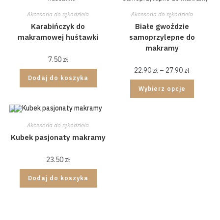
Akcesoria do rękodzieła
Akcesoria do rękodzieła
Karabińczyk do
Białe gwoździe
makramowej huśtawki
samoprzylepne do
makramy
7.50
zł
22.90
zł
–
27.90
zł
Dodaj do koszyka
Wybierz opcje
Akcesoria do rękodzieła
Kubek pasjonaty makramy
23.50
zł
Dodaj do koszyka