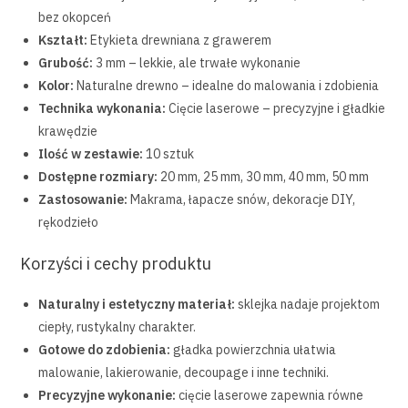
bez okopceń
Kształt:
Etykieta drewniana z grawerem
Grubość:
3 mm – lekkie, ale trwałe wykonanie
Kolor:
Naturalne drewno – idealne do malowania i zdobienia
Technika wykonania:
Cięcie laserowe – precyzyjne i gładkie
krawędzie
Ilość w zestawie:
10 sztuk
Dostępne rozmiary:
20 mm, 25 mm, 30 mm, 40 mm, 50 mm
Zastosowanie:
Makrama, łapacze snów, dekoracje DIY,
rękodzieło
Korzyści i cechy produktu
Naturalny i estetyczny materiał:
sklejka nadaje projektom
ciepły, rustykalny charakter.
Gotowe do zdobienia:
gładka powierzchnia ułatwia
malowanie, lakierowanie, decoupage i inne techniki.
Precyzyjne wykonanie:
cięcie laserowe zapewnia równe