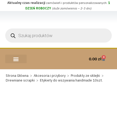
Aktualny czas realizacji
zamówień i produktów personalizowanych:
1
DZIEŃ ROBOCZY
(duże zamówienia – 2-3 dni)
0
0.00
zł
AKCESORIA I PRZYBORY
WEŁNA CZESANKOWA
Strona Główna
>
Akcesoria i przybory
>
Produkty ze sklejki
>
Drewniane scrapki
>
Etykiety do wszywania handmade 10szt.