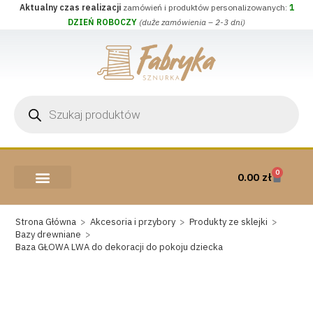
Aktualny czas realizacji
zamówień i produktów personalizowanych:
1
DZIEŃ ROBOCZY
(duże zamówienia – 2-3 dni)
0
0.00
zł
AKCESORIA I PRZYBORY
WEŁNA CZESANKOWA
Strona Główna
>
Akcesoria i przybory
>
Produkty ze sklejki
>
Bazy drewniane
>
Baza GŁOWA LWA do dekoracji do pokoju dziecka