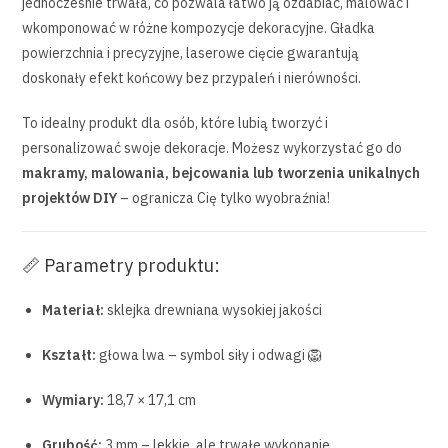
jednocześnie trwała, co pozwala łatwo ją ozdabiać, malować i
wkomponować w różne kompozycje dekoracyjne. Gładka
powierzchnia i precyzyjne, laserowe cięcie gwarantują
doskonały efekt końcowy bez przypaleń i nierówności.
To idealny produkt dla osób, które lubią tworzyć i
personalizować swoje dekoracje. Możesz wykorzystać go do
makramy, malowania, bejcowania lub tworzenia unikalnych
projektów DIY
– ogranicza Cię tylko wyobraźnia!
📏 Parametry produktu:
Materiał:
sklejka drewniana wysokiej jakości
Kształt:
głowa lwa – symbol siły i odwagi 🦁
Wymiary:
18,7 × 17,1 cm
Grubość:
3 mm – lekkie, ale trwałe wykonanie