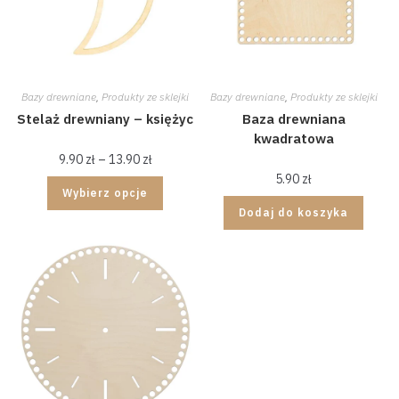
Bazy drewniane
,
Produkty ze sklejki
Bazy drewniane
,
Produkty ze sklejki
Stelaż drewniany – księżyc
Baza drewniana
kwadratowa
9.90
zł
–
13.90
zł
5.90
zł
Wybierz opcje
Dodaj do koszyka