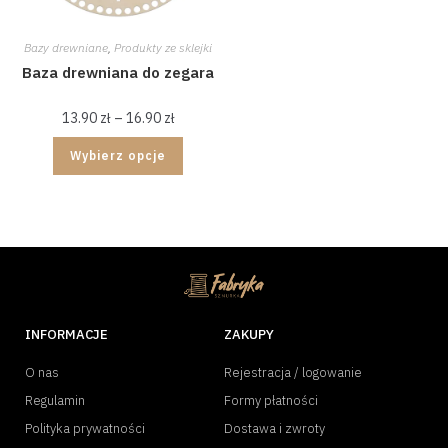
Bazy drewniane
,
Produkty ze sklejki
Baza drewniana do zegara
13.90
zł
–
16.90
zł
Wybierz opcje
INFORMACJE
ZAKUPY
O nas
Rejestracja / logowanie
Regulamin
Formy płatności
Polityka prywatności
Dostawa i zwroty