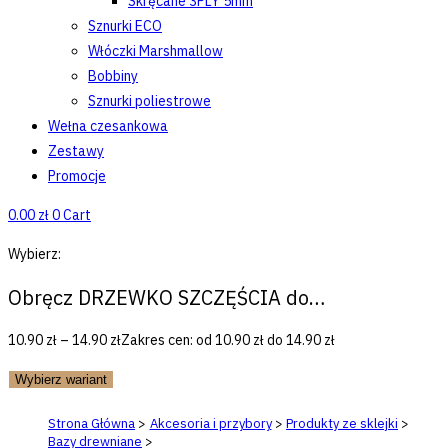
Skręcane 3PLY 5mm
Sznurki ECO
Włóczki Marshmallow
Bobbiny
Sznurki poliestrowe
Wełna czesankowa
Zestawy
Promocje
0.00
zł
0
Cart
Wybierz:
Obręcz DRZEWKO SZCZĘŚCIA do…
10.90
zł
–
14.90
zł
Zakres cen: od 10.90 zł do 14.90 zł
Wybierz wariant
Strona Główna
>
Akcesoria i przybory
>
Produkty ze sklejki
>
Bazy drewniane
>