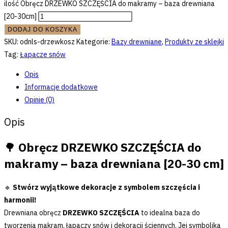
ilość Obręcz DRZEWKO SZCZĘŚCIA do makramy – baza drewniana
[20-30cm]
DODAJ DO KOSZYKA
SKU:
odnls-drzewkosz
Kategorie:
Bazy drewniane
,
Produkty ze sklejki
Tag:
Łapacze snów
Opis
Informacje dodatkowe
Opinie (0)
Opis
🌳
Obręcz DRZEWKO SZCZĘŚCIA do
makramy – baza drewniana [20-30 cm]
🔹
Stwórz wyjątkowe dekoracje z symbolem szczęścia i
harmonii!
Drewniana obręcz
DRZEWKO SZCZĘŚCIA
to idealna baza do
tworzenia makram, łapaczy snów i dekoracji ściennych. Jej symbolika