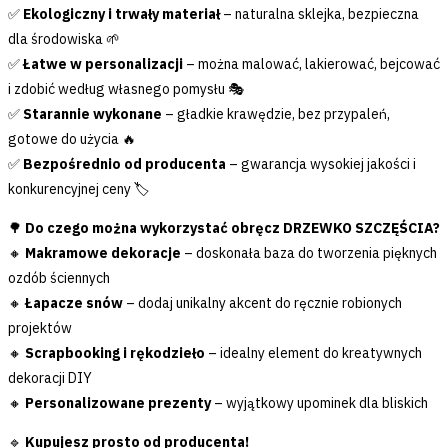
✅
Ekologiczny i trwały materiał
– naturalna sklejka, bezpieczna
dla środowiska 🌱
✅
Łatwe w personalizacji
– można malować, lakierować, bejcować
i zdobić według własnego pomysłu 🎭
✅
Starannie wykonane
– gładkie krawędzie, bez przypaleń,
gotowe do użycia 🔥
✅
Bezpośrednio od producenta
– gwarancja wysokiej jakości i
konkurencyjnej ceny 🏷
🌳
Do czego można wykorzystać obręcz DRZEWKO SZCZĘŚCIA?
🔸
Makramowe dekoracje
– doskonała baza do tworzenia pięknych
ozdób ściennych
🔸
Łapacze snów
– dodaj unikalny akcent do ręcznie robionych
projektów
🔸
Scrapbooking i rękodzieło
– idealny element do kreatywnych
dekoracji DIY
🔸
Personalizowane prezenty
– wyjątkowy upominek dla bliskich
🔹
Kupujesz prosto od producenta!