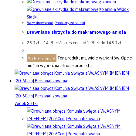
Widok
Siatki
Bazy drewniane
,
Produkty ze sklejki
Drewniane skrzydła do makramowego anioła
2.90
zł
–
14.90
zł
Zakres cen: od 2.90 zł do 14.90 zł
Ten produkt ma wiele wariantów. Opcje
Wybierz opcje
można wybrać na stronie produktu
Widok Siatki