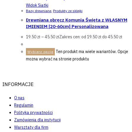
Widok Siatki
Bazy drewniane
,
Produkty ze sklejki
Drewniana obręcz Komunia Święta z WŁASNYM
IMIENIEM [20-60cm] Personalizowana
19.50
zł
–
45.50
zł
Zakres cen: od 19.50 zł do 45.50 zł
Ten produkt ma wiele wariantów. Opcje
Wybierz opcje
można wybrać na stronie produktu
INFORMACJE
O nas
Regulamin
Polityka prywatności
Zamówienia dla instytucji
Warsztaty dla firm