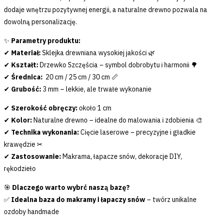
dodaje wnętrzu pozytywnej energii, a naturalne drewno pozwala na
dowolną personalizację.
✨
Parametry produktu:
✔
Materiał:
Sklejka drewniana wysokiej jakości 🌿
✔
Kształt:
Drzewko Szczęścia – symbol dobrobytu i harmonii 🌳
✔
Średnica:
20 cm / 25 cm / 30 cm 📏
✔
Grubość:
3 mm – lekkie, ale trwałe wykonanie
✔
Szerokość obręczy:
około 1 cm
✔
Kolor:
Naturalne drewno – idealne do malowania i zdobienia 🎨
✔
Technika wykonania:
Cięcie laserowe – precyzyjne i gładkie
krawędzie ✂
✔
Zastosowanie:
Makrama, łapacze snów, dekoracje DIY,
rękodzieło
🎯
Dlaczego warto wybrć naszą bazę?
✅
Idealna baza do makramy i łapaczy snów
– twórz unikalne
ozdoby handmade