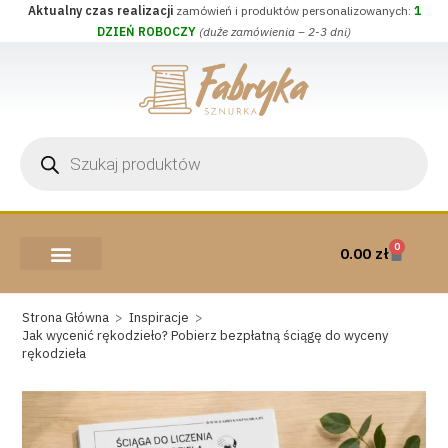
Aktualny czas realizacji
zamówień i produktów personalizowanych:
1
DZIEŃ ROBOCZY
(duże zamówienia – 2-3 dni)
0
0.00
zł
AKCESORIA I PRZYBORY
WEŁNA CZESANKOWA
Strona Główna
>
Inspiracje
>
Jak wycenić rękodzieło? Pobierz bezpłatną ściągę do wyceny
rękodzieła