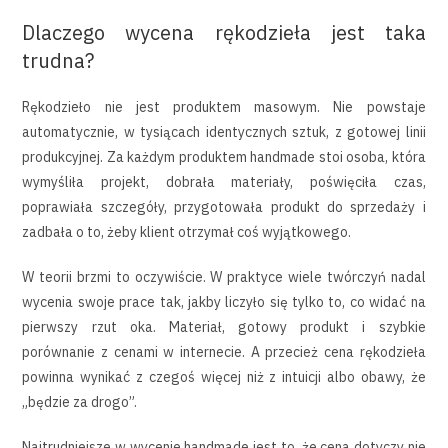
Dlaczego wycena rękodzieła jest taka
trudna?
Rękodzieło nie jest produktem masowym. Nie powstaje
automatycznie, w tysiącach identycznych sztuk, z gotowej linii
produkcyjnej. Za każdym produktem handmade stoi osoba, która
wymyśliła projekt, dobrała materiały, poświęciła czas,
poprawiała szczegóły, przygotowała produkt do sprzedaży i
zadbała o to, żeby klient otrzymał coś wyjątkowego.
W teorii brzmi to oczywiście. W praktyce wiele twórczyń nadal
wycenia swoje prace tak, jakby liczyło się tylko to, co widać na
pierwszy rzut oka. Materiał, gotowy produkt i szybkie
porównanie z cenami w internecie. A przecież cena rękodzieła
powinna wynikać z czegoś więcej niż z intuicji albo obawy, że
„będzie za drogo”.
Najtrudniejsze w wycenie handmade jest to, że cena dotyczy nie