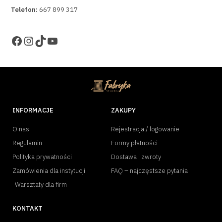
Telefon:
667 899 317
INFORMACJE
ZAKUPY
O nas
Rejestracja / logowanie
Regulamin
Formy płatności
Polityka prywatności
Dostawa i zwroty
Zamówienia dla instytucji
FAQ – najczęstsze pytania
Warsztaty dla firm
KONTAKT