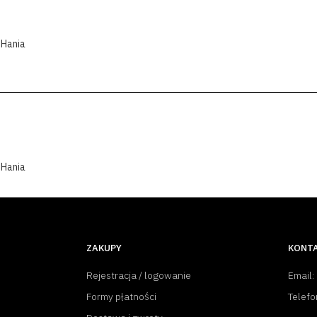
 Hania
 Hania
ZAKUPY
KONT
Rejestracja / logowanie
Email:
Formy płatności
Telefo