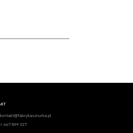
AKT
 kontakt@fabrykasznurka.pl
n: 667 899 317