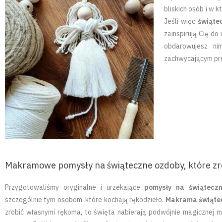
bliskich osób i w 
Jeśli więc
świąte
zainspirują Cię d
obdarowujesz ni
zachwycającym pr
Makramowe pomysły na świąteczne ozdoby, które z
Przygotowaliśmy oryginalne i urzekające
pomysły na świąteczn
szczególnie tym osobom, które kochają rękodzieło.
Makrama świąte
zrobić własnymi rękoma, to święta nabierają podwójnie magicznej 