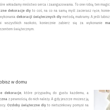
które wkładamy mnóstwo serca i zaangażowania. To one robią ten magicz
czne dekoracje diy
to coś, na co na samą myśl zacierasz ręce, koniec
o wykonania
dekoracji świątecznych diy
metodą makramy. A jeśli lubis
mi wszystkich naokoło, koniecznie zabierz się za wykonanie
ma
ezentem świątecznym.
robisz w domu
e dekoracje
, które przypadną do gustu każdemu, a
czna
z pewnością do nich należy. A gdy jeszcze możesz ją
mocy.
Ozdoby świąteczne diy
to nietuzinkowy pomysł na