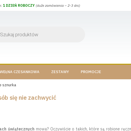
h:
1 DZIEŃ ROBOCZY
(duże zamówienia – 2-3 dni)
WEŁNA CZESANKOWA
ZESTAWY
PROMOCJE
e sznurka
sób się nie zachwycić
ach świątecznych
mowa? Oczywiście o takich, które są robione ręcz