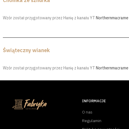
Choinka ze sznurka
Wzór został przygotowany przez Hanię z kanału YT
Northernmacrame
Świąteczny wianek
Wzór został przygotowany przez Hanię z kanału YT
Northernmacrame
INFORMACJE
O nas
Regulamin