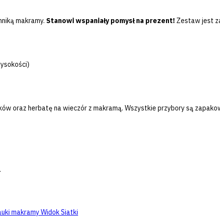
chniką makramy.
Stanowi wspaniały pomysł na prezent!
Zestaw jest z
wysokości)
urków oraz herbatę na wieczór z makramą. Wszystkie przybory są zapako
.
Widok Siatki