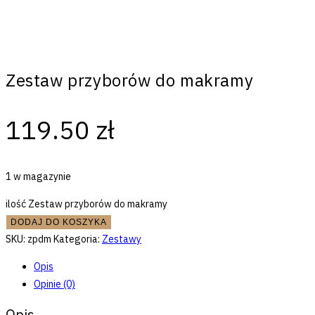
Zestaw przyborów do makramy
119.50
zł
1 w magazynie
ilość Zestaw przyborów do makramy
DODAJ DO KOSZYKA
SKU:
zpdm
Kategoria:
Zestawy
Opis
Opinie (0)
Opis