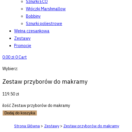
Sznurki ECO
Włóczki Marshmallow
Bobbiny
Sznurki poliestrowe
Wełna czesankowa
Zestawy
Promocje
0.00
zł
0
Cart
Wybierz:
Zestaw przyborów do makramy
119.50
zł
ilość Zestaw przyborów do makramy
Dodaj do koszyka
Strona Główna
>
Zestawy
>
Zestaw przyborów do makramy