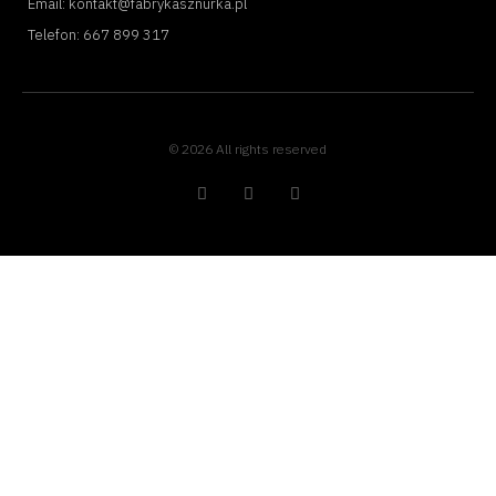
Email: kontakt@fabrykasznurka.pl
Telefon: 667 899 317
© 2026 All rights reserved