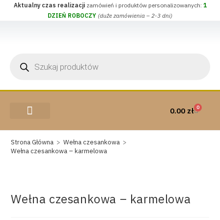
Aktualny czas realizacji
zamówień i produktów personalizowanych:
1
DZIEŃ ROBOCZY
(duże zamówienia – 2-3 dni)
0
0.00
zł
AKCESORIA I PRZYBORY
WEŁNA CZESANKOWA
Strona Główna
>
Wełna czesankowa
>
Wełna czesankowa – karmelowa
Wełna czesankowa – karmelowa