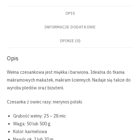
OPIS
INFORMACJE DODATKOWE
OPINIE (0)
Opis
Wełna czesankowa jest miękka i barwiona. Idealna do tkania
makramowych makatek, makram ściennych. Nadaje się także do
wyrobu pledów oraz biżuterii.
Czesanka z owiec rasy: merynos polski.
Grubość wełny: 25 – 28 mic
Waga: 50 lub 500 g
Kolor: karmelowa
Nawój: ok. 2 lub 20 m