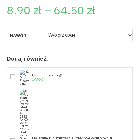
8.90
zł
–
64.50
zł
NAWÓJ
Dodaj również:
Igły Do Filcowania
19.90
Zł
Praktyczny Mini Przewodnik "WEŁNA CZESANKOWA"