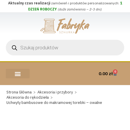
Aktualny czas realizacji
zamówień i produktów personalizowanych:
1
DZIEŃ ROBOCZY
(duże zamówienia – 2-3 dni)
0
0.00
zł
AKCESORIA I PRZYBORY
WEŁNA CZESANKOWA
Strona Główna
>
Akcesoria i przybory
>
Akcesoria do rękodzieła
>
Uchwyty bambusowe do makramowej torebki – owalne