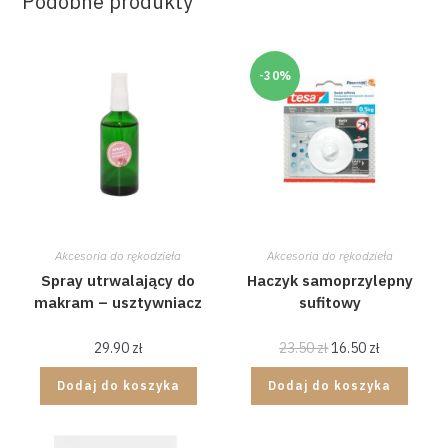
Podobne produkty
-30%
Akcesoria do rękodzieła
Akcesoria do rękodzieła
Spray utrwalający do
Haczyk samoprzylepny
makram – usztywniacz
sufitowy
29.90
zł
23.50
zł
16.50
zł
Dodaj do koszyka
Dodaj do koszyka