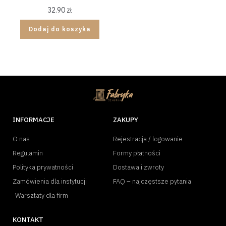
32.90
zł
Dodaj do koszyka
INFORMACJE
ZAKUPY
O nas
Rejestracja / logowanie
Regulamin
Formy płatności
Polityka prywatności
Dostawa i zwroty
Zamówienia dla instytucji
FAQ – najczęstsze pytania
Warsztaty dla firm
KONTAKT