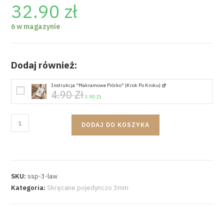
32.90
zł
6 w magazynie
Dodaj również:
Instrukcja "Makramowe Piórko" |krok Po Kroku|
4.90
Zł
3.90
Zł
DODAJ DO KOSZYKA
SKU:
ssp-3-law
Kategoria:
Skręcane pojedynczo 3mm