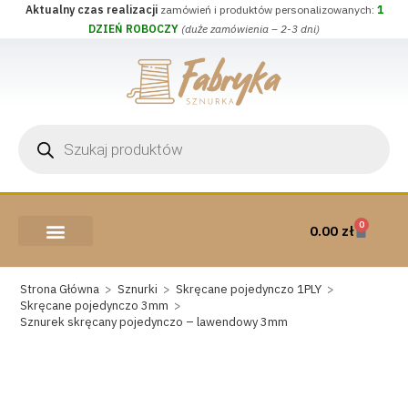
Aktualny czas realizacji
zamówień i produktów personalizowanych:
1
DZIEŃ ROBOCZY
(duże zamówienia – 2-3 dni)
0
0.00
zł
AKCESORIA I PRZYBORY
WEŁNA CZESANKOWA
Strona Główna
>
Sznurki
>
Skręcane pojedynczo 1PLY
>
Skręcane pojedynczo 3mm
>
Sznurek skręcany pojedynczo – lawendowy 3mm