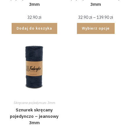
3mm
3mm
32.90
zł
32.90
zł
–
139.90
zł
Dodaj do koszyka
Wybierz opcje
Skręcane pojedynczo 3mm
Sznurek skręcany
pojedynczo – jeansowy
3mm