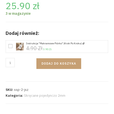
25.90
zł
3 w magazynie
Dodaj również:
Instrukcja "Makramowe Piórko" |krok Po Kroku|
4.90
Zł
3.90
Zł
DODAJ DO KOSZYKA
SKU:
ssp-2-jsz
Kategoria:
Skręcane pojedynczo 2mm