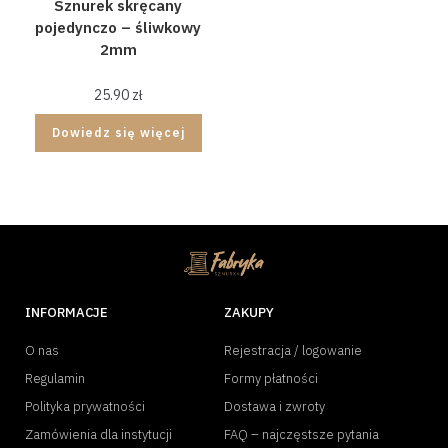
Sznurek skręcany
pojedynczo – śliwkowy
2mm
25.90
zł
Dowiedz się więcej
INFORMACJE
ZAKUPY
O nas
Rejestracja / logowanie
Regulamin
Formy płatności
Polityka prywatności
Dostawa i zwroty
Zamówienia dla instytucji
FAQ – najczęstsze pytania