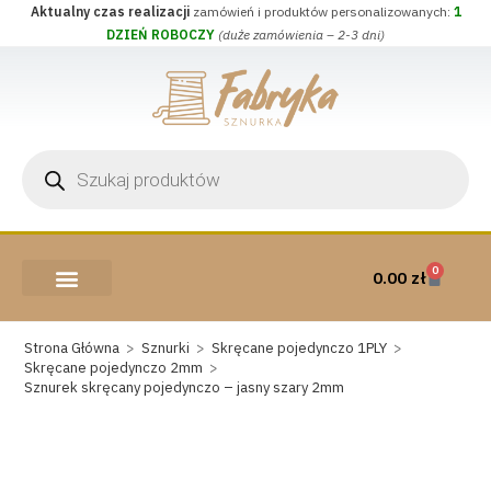
Aktualny czas realizacji
zamówień i produktów personalizowanych:
1
DZIEŃ ROBOCZY
(duże zamówienia – 2-3 dni)
0
0.00
zł
AKCESORIA I PRZYBORY
WEŁNA CZESANKOWA
Strona Główna
>
Sznurki
>
Skręcane pojedynczo 1PLY
>
Skręcane pojedynczo 2mm
>
Sznurek skręcany pojedynczo – jasny szary 2mm