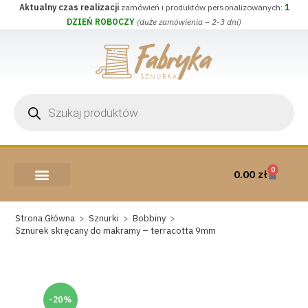
Aktualny czas realizacji
zamówień i produktów personalizowanych:
1
DZIEŃ ROBOCZY
(duże zamówienia – 2-3 dni)
0
0.00
zł
AKCESORIA I PRZYBORY
WEŁNA CZESANKOWA
Strona Główna
>
Sznurki
>
Bobbiny
>
Sznurek skręcany do makramy – terracotta 9mm
-20%