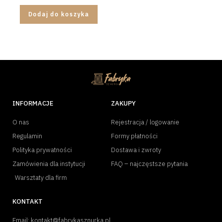
Dodaj do koszyka
INFORMACJE
ZAKUPY
O nas
Rejestracja / logowanie
Regulamin
Formy płatności
Polityka prywatności
Dostawa i zwroty
Zamówienia dla instytucji
FAQ – najczęstsze pytania
Warsztaty dla firm
KONTAKT
Email: kontakt@fabrykasznurka.pl