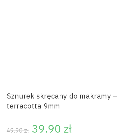
Sznurek skręcany do makramy –
terracotta 9mm
39.90
zł
49.90
zł