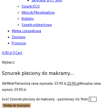
Skręcane 3PLY 5mm
Sznurki ECO
Włóczki Marshmallow
Bobbiny
Sznurki poliestrowe
Wełna czesankowa
Zestawy
Promocje
0.00
zł
0
Cart
Wybierz:
Sznurek pleciony do makramy…
33.90
zł
Pierwotna cena wynosiła: 33.90 zł.
25.90
zł
Aktualna cena
wynosi: 25.90 zł.
ilość Sznurek pleciony do makramy - pastelowy róż 9mm
Dodaj do koszyka