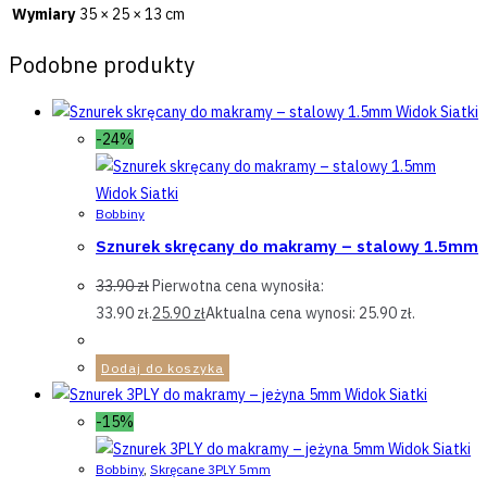
Wymiary
35 × 25 × 13 cm
Podobne produkty
Widok Siatki
-24%
Widok Siatki
Bobbiny
Sznurek skręcany do makramy – stalowy 1.5mm
33.90
zł
Pierwotna cena wynosiła:
33.90 zł.
25.90
zł
Aktualna cena wynosi: 25.90 zł.
Dodaj do koszyka
Widok Siatki
-15%
Widok Siatki
Bobbiny
,
Skręcane 3PLY 5mm