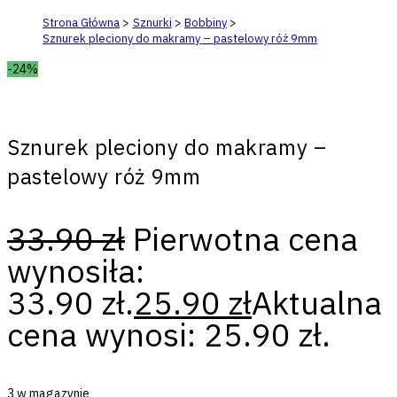
Strona Główna
>
Sznurki
>
Bobbiny
>
Sznurek pleciony do makramy – pastelowy róż 9mm
-24%
Sznurek pleciony do makramy –
pastelowy róż 9mm
33.90
zł
Pierwotna cena
wynosiła:
33.90 zł.
25.90
zł
Aktualna
cena wynosi: 25.90 zł.
3 w magazynie