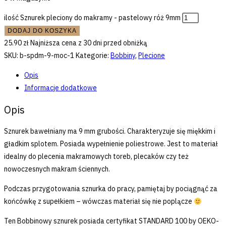
ilość Sznurek pleciony do makramy - pastelowy róż 9mm
DODAJ DO KOSZYKA
25.90
zł
Najniższa cena z 30 dni przed obniżką
SKU:
b-spdm-9-moc-1
Kategorie:
Bobbiny
,
Plecione
Opis
Informacje dodatkowe
Opis
Sznurek bawełniany ma 9 mm grubości. Charakteryzuje się miękkim i
gładkim splotem. Posiada wypełnienie poliestrowe. Jest to materiał
idealny do plecenia makramowych toreb, plecaków czy też
nowoczesnych makram ściennych.
Podczas przygotowania sznurka do pracy, pamiętaj by pociągnąć za
końcówkę z supełkiem – wówczas materiał się nie poplącze
Ten Bobbinowy sznurek posiada certyfikat STANDARD 100 by OEKO-