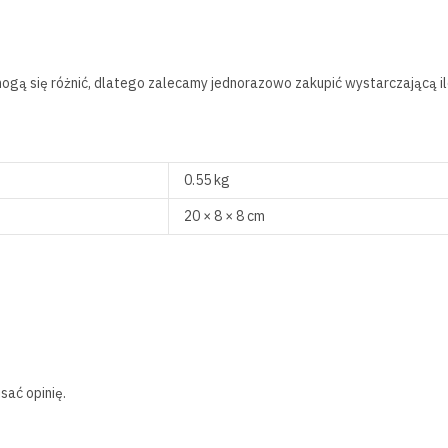
 mogą się różnić, dlatego zalecamy jednorazowo zakupić wystarczającą i
0.55 kg
20 × 8 × 8 cm
sać opinię.