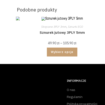
Podobne produkty
Skręcane 3PLY 3mm
,
Sznurki ECO
Sznurek jutowy 3PLY 5mm
49.90
zł
–
105.90
zł
Wybierz opcje
INFORMACJE
O nas
Regulamin
Polityka prywatności