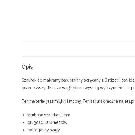
Opis
Sznurek do makramy bawełniany skręcany z 3 rdzeni jest id
przede wszystkim ze względu na wysoką wytrzymałość – pr
Ten materiał jest miękki i mocny. Ten sznurek można na eta
grubość sznurka: 3 mm
długość: 100 metrów
kolor: jasny szary