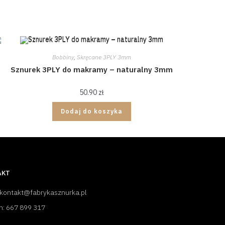
Bobbiny
,
Skręcane 3PLY 3mm
Sznurek 3PLY do makramy – naturalny 3mm
50.90
zł
Dodaj do koszyka
AKT
 kontakt@fabrykasznurka.pl
n: 667 899 317