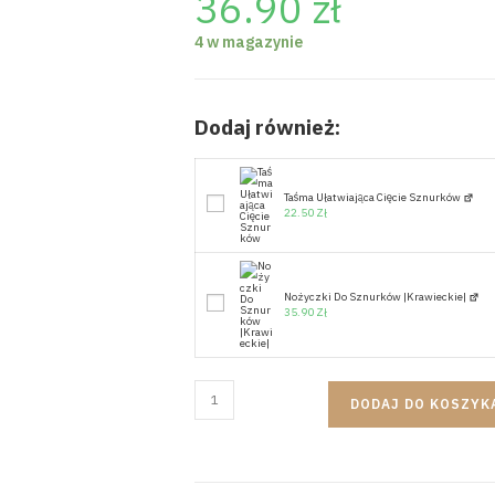
36.90
zł
4 w magazynie
Dodaj również:
Taśma Ułatwiająca Cięcie Sznurków
22.50
Zł
Nożyczki Do Sznurków |krawieckie|
35.90
Zł
DODAJ DO KOSZYK