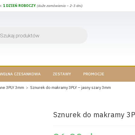
h:
1 DZIEŃ ROBOCZY
(duże zamówienia – 2-3 dni)
WEŁNA CZESANKOWA
ZESTAWY
PROMOCJE
ane 3PLY 3mm
>
Sznurek do makramy 3PLY – jasny szary 3mm
Sznurek do makramy 3P