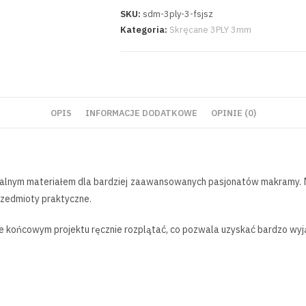
SKU:
sdm-3ply-3-fsjsz
Kategoria:
Skręcane 3PLY 3mm
OPIS
INFORMACJE DODATKOWE
OPINIE (0)
ealnym materiałem dla bardziej zaawansowanych pasjonatów makramy. M
zedmioty praktyczne.
pie końcowym projektu ręcznie rozplątać, co pozwala uzyskać bardzo wyją