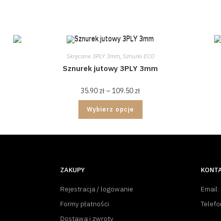
Skręcane 3PLY 3mm
,
Sznurki ECO
Sznurek jutowy 3PLY 3mm
35.90
zł
–
109.50
zł
Wybierz opcje
ZAKUPY
KONT
Rejestracja / logowanie
Email:
Formy płatności
Telefo
Dostawa i zwroty