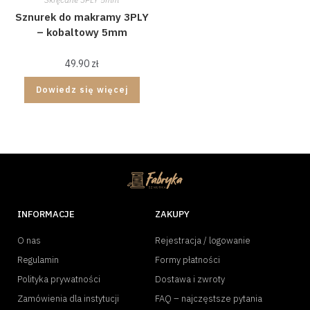
Sznurek do makramy 3PLY
– kobaltowy 5mm
49.90
zł
Dowiedz się więcej
INFORMACJE
ZAKUPY
O nas
Rejestracja / logowanie
Regulamin
Formy płatności
Polityka prywatności
Dostawa i zwroty
Zamówienia dla instytucji
FAQ – najczęstsze pytania