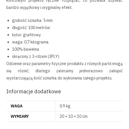
końcowym projektu ręcznie rozplątać, co pozwala uzyskać
bardzo wyjątkowy i oryginalny efekt.
grubość sznurka: 5 mm
długość: 100 metrów
kolor: grafitowy
waga: 0,7 kilograma
100% bawełna
skręcony z 3-rdzeni (3PLY)
Odcienie oraz parametry fizyczne produktu z różnych partii mogą
się różnić, dlatego zalecamy jednorazowo zakupić
wystarczającą ilość sznurka do wykonania całego projektu.
Informacje dodatkowe
WAGA
0.9 kg
WYMIARY
20 × 10 × 10 cm