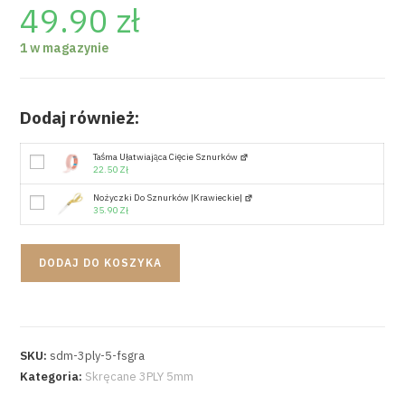
49.90
zł
1 w magazynie
Dodaj również:
Taśma Ułatwiająca Cięcie Sznurków
22.50
Zł
Nożyczki Do Sznurków |krawieckie|
35.90
Zł
DODAJ DO KOSZYKA
SKU:
sdm-3ply-5-fsgra
Kategoria:
Skręcane 3PLY 5mm