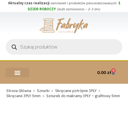
Aktualny czas realizacji
zamówień i produktów personalizowanych:
1
DZIEŃ ROBOCZY
(duże zamówienia – 2-3 dni)
0
0.00
zł
AKCESORIA I PRZYBORY
WEŁNA CZESANKOWA
Strona Główna
>
Sznurki
>
Skręcane potrójnie 3PLY
>
Skręcane 3PLY 5mm
>
Sznurek do makramy 3PLY – grafitowy 5mm