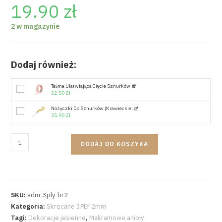
19.90
zł
2 w magazynie
Dodaj również:
Taśma Ułatwiająca Cięcie Sznurków
22.50
Zł
Nożyczki Do Sznurków |krawieckie|
35.90
Zł
DODAJ DO KOSZYKA
SKU:
sdm-3ply-br2
Kategoria:
Skręcane 3PLY 2mm
Tagi:
Dekoracje jesienne
,
Makramowe anioły