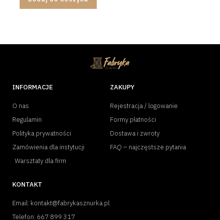
INFORMACJE
ZAKUPY
O nas
Rejestracja / logowanie
Regulamin
Formy płatności
Polityka prywatności
Dostawa i zwroty
Zamówienia dla instytucji
FAQ – najczęstsze pytania
Warsztaty dla firm
KONTAKT
Email: kontakt@fabrykasznurka.pl
Telefon: 667 899 317