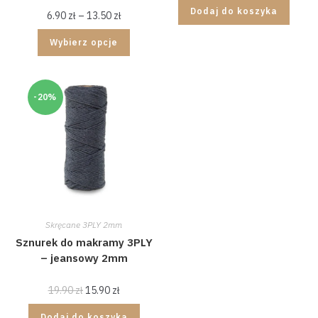
Dodaj do koszyka
6.90
zł
–
13.50
zł
Wybierz opcje
-20%
Skręcane 3PLY 2mm
Sznurek do makramy 3PLY
– jeansowy 2mm
19.90
zł
15.90
zł
Dodaj do koszyka