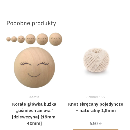
Podobne produkty
Korale
Sznurki ECO
Korale główka buźka
Knot skręcany pojedynczo
„uśmiech anioła”
– naturalny 1,5mm
|dziewczyna| [15mm-
40mm]
6.50
zł