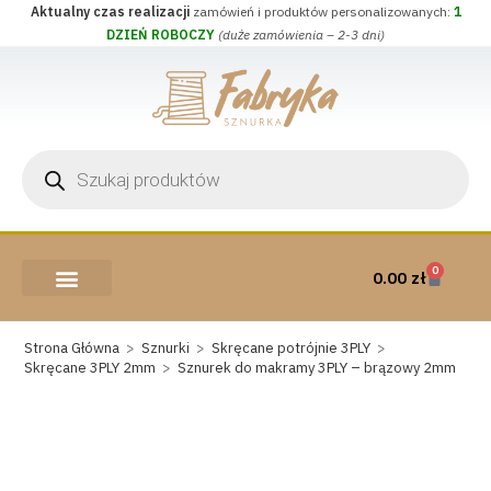
Aktualny czas realizacji
zamówień i produktów personalizowanych:
1
DZIEŃ ROBOCZY
(duże zamówienia – 2-3 dni)
0
0.00
zł
AKCESORIA I PRZYBORY
WEŁNA CZESANKOWA
Strona Główna
>
Sznurki
>
Skręcane potrójnie 3PLY
>
Skręcane 3PLY 2mm
>
Sznurek do makramy 3PLY – brązowy 2mm