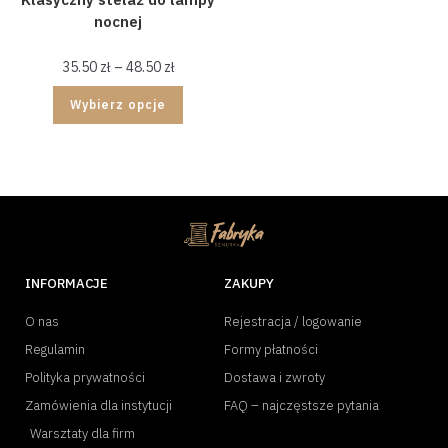
nocnej
35.50
zł
–
48.50
zł
Wybierz opcje
INFORMACJE
ZAKUPY
O nas
Rejestracja / logowanie
Regulamin
Formy płatności
Polityka prywatności
Dostawa i zwroty
Zamówienia dla instytucji
FAQ – najczęstsze pytania
Warsztaty dla firm