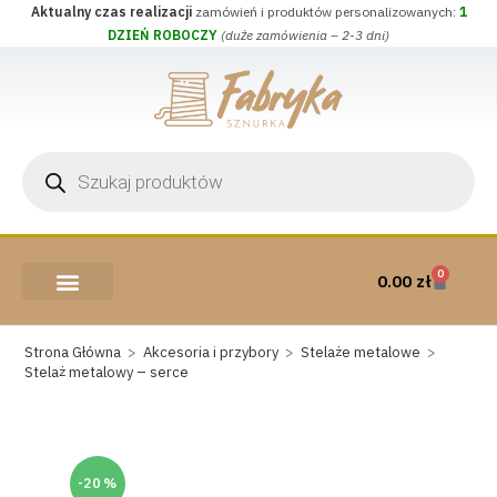
Aktualny czas realizacji
zamówień i produktów personalizowanych:
1
DZIEŃ ROBOCZY
(duże zamówienia – 2-3 dni)
0
0.00
zł
AKCESORIA I PRZYBORY
WEŁNA CZESANKOWA
Strona Główna
>
Akcesoria i przybory
>
Stelaże metalowe
>
Stelaż metalowy – serce
-20 %