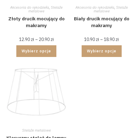
Akcesoria do rękodzieła
,
Stelaże
Akcesoria do rękodzieła
,
Stelaże
metalowe
metalowe
Złoty drucik mocujący do
Biały drucik mocujący do
makramy
makramy
12.90
zł
–
20.90
zł
10.90
zł
–
18.90
zł
Wybierz opcje
Wybierz opcje
Stelaże metalowe
Klasyczny stelaż do lampy