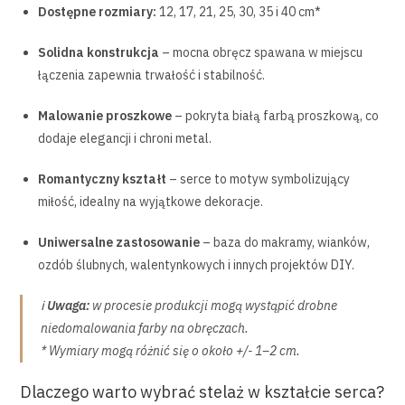
Dostępne rozmiary:
12, 17, 21, 25, 30, 35 i 40 cm*
Solidna konstrukcja
– mocna obręcz spawana w miejscu
łączenia zapewnia trwałość i stabilność.
Malowanie proszkowe
– pokryta białą farbą proszkową, co
dodaje elegancji i chroni metal.
Romantyczny kształt
– serce to motyw symbolizujący
miłość, idealny na wyjątkowe dekoracje.
Uniwersalne zastosowanie
– baza do makramy, wianków,
ozdób ślubnych, walentynkowych i innych projektów DIY.
ℹ️
Uwaga:
w procesie produkcji mogą wystąpić drobne
niedomalowania farby na obręczach.
* Wymiary mogą różnić się o około +/- 1–2 cm.
Dlaczego warto wybrać stelaż w kształcie serca?