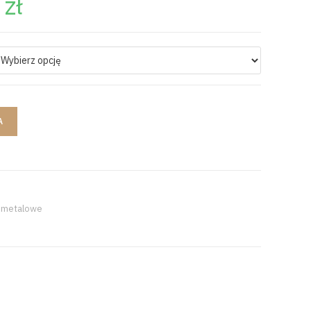
0
zł
A
e metalowe