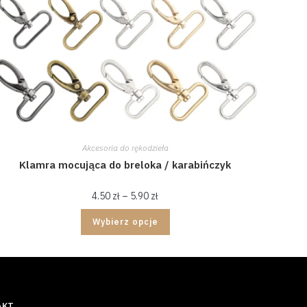
Akcesoria do rękodzieła
Klamra mocująca do breloka / karabińczyk
4.50
zł
–
5.90
zł
Wybierz opcje
AKT