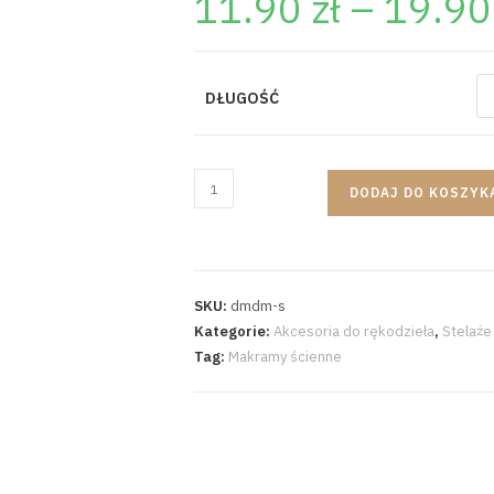
11.90
zł
–
19.9
DŁUGOŚĆ
DODAJ DO KOSZYK
SKU:
dmdm-s
Kategorie:
Akcesoria do rękodzieła
,
Stelaż
Tag:
Makramy ścienne