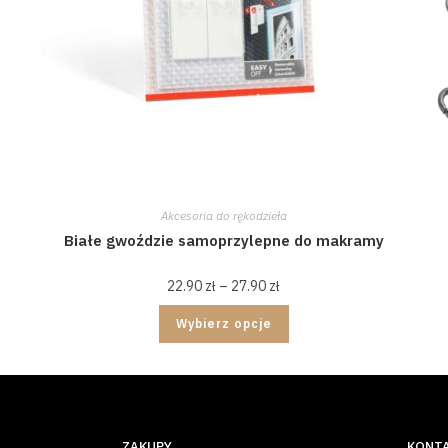
Akcesoria do rękodzieła
Białe gwoździe samoprzylepne do makramy
22.90
zł
–
27.90
zł
Wybierz opcje
ZAKUPY
KONT