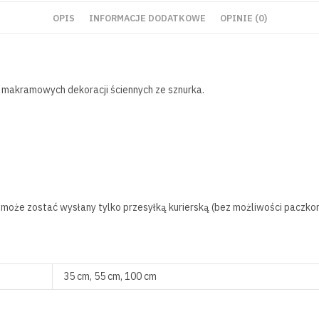
OPIS
INFORMACJE DODATKOWE
OPINIE (0)
u makramowych dekoracji ściennych ze sznurka.
może zostać wysłany tylko przesyłką kurierską (bez możliwości paczko
35 cm, 55 cm, 100 cm