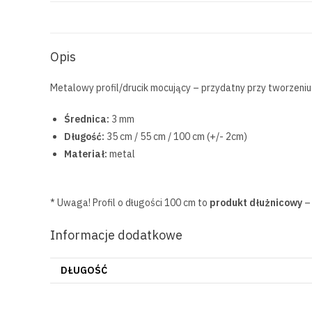
Opis
Metalowy profil/drucik mocujący – przydatny przy tworzeni
Średnica:
3 mm
Długość:
35 cm / 55 cm / 100 cm (+/- 2cm)
Materiał:
metal
* Uwaga! Profil o długości 100 cm to
produkt dłużnicowy
– 
Informacje dodatkowe
DŁUGOŚĆ