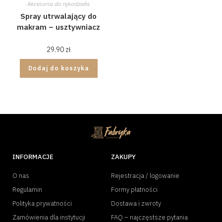
Akcesoria do rękodzieła
Spray utrwalający do
makram – usztywniacz
29.90
zł
Dodaj do koszyka
INFORMACJE
ZAKUPY
O nas
Rejestracja / logowanie
Regulamin
Formy płatności
Polityka prywatności
Dostawa i zwroty
Zamówienia dla instytucji
FAQ – najczęstsze pytania