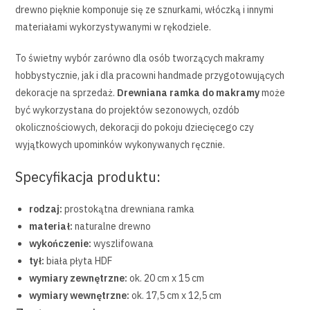
drewno pięknie komponuje się ze sznurkami, włóczką i innymi
materiałami wykorzystywanymi w rękodziele.
To świetny wybór zarówno dla osób tworzących makramy
hobbystycznie, jak i dla pracowni handmade przygotowujących
dekoracje na sprzedaż.
Drewniana ramka do makramy
może
być wykorzystana do projektów sezonowych, ozdób
okolicznościowych, dekoracji do pokoju dziecięcego czy
wyjątkowych upominków wykonywanych ręcznie.
Specyfikacja produktu:
rodzaj:
prostokątna drewniana ramka
materiał:
naturalne drewno
wykończenie:
wyszlifowana
tył:
biała płyta HDF
wymiary zewnętrzne:
ok. 20 cm x 15 cm
wymiary wewnętrzne:
ok. 17,5 cm x 12,5 cm