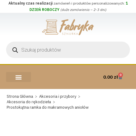
Aktualny czas realizacji
zamówień i produktów personalizowanych:
1
DZIEŃ ROBOCZY
(duże zamówienia – 2-3 dni)
0
0.00
zł
AKCESORIA I PRZYBORY
WEŁNA CZESANKOWA
Strona Główna
>
Akcesoria i przybory
>
Akcesoria do rękodzieła
>
Prostokątna ramka do makramowych aniołów