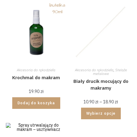
Akcesoria do rękodzieła
Akcesoria do rękodzieła
,
Stelaże
metalowe
Krochmal do makram
Biały drucik mocujący do
makramy
19.90
zł
10.90
zł
–
18.90
zł
Dodaj do koszyka
Wybierz opcje