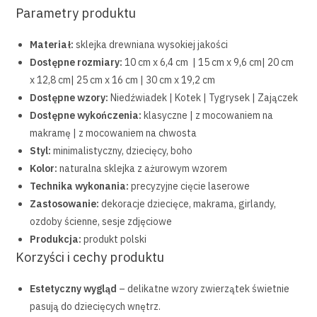
Parametry produktu
Materiał:
sklejka drewniana wysokiej jakości
Dostępne rozmiary:
10 cm x 6,4 cm | 15 cm x 9,6 cm| 20 cm
x 12,8 cm| 25 cm x 16 cm | 30 cm x 19,2 cm
Dostępne wzory:
Niedźwiadek | Kotek | Tygrysek | Zajączek
Dostępne wykończenia:
klasyczne | z mocowaniem na
makramę | z mocowaniem na chwosta
Styl:
minimalistyczny, dziecięcy, boho
Kolor:
naturalna sklejka z ażurowym wzorem
Technika wykonania:
precyzyjne cięcie laserowe
Zastosowanie:
dekoracje dziecięce, makrama, girlandy,
ozdoby ścienne, sesje zdjęciowe
Produkcja:
produkt polski
Korzyści i cechy produktu
Estetyczny wygląd
– delikatne wzory zwierzątek świetnie
pasują do dziecięcych wnętrz.