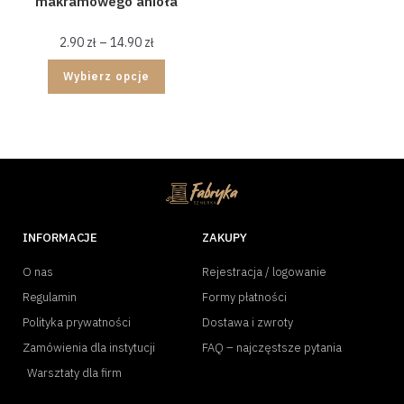
makramowego anioła
2.90
zł
–
14.90
zł
Wybierz opcje
INFORMACJE
ZAKUPY
O nas
Rejestracja / logowanie
Regulamin
Formy płatności
Polityka prywatności
Dostawa i zwroty
Zamówienia dla instytucji
FAQ – najczęstsze pytania
Warsztaty dla firm