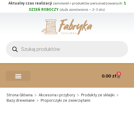
Aktualny czas realizacji
zamówień i produktów personalizowanych:
1
DZIEŃ ROBOCZY
(duże zamówienia – 2-3 dni)
0
0.00
zł
AKCESORIA I PRZYBORY
WEŁNA CZESANKOWA
Strona Główna
>
Akcesoria i przybory
>
Produkty ze sklejki
>
Bazy drewniane
>
Proporczyki ze zwierzętami