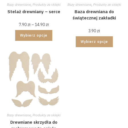
Bazy drewniane
,
Produkty ze sklejki
Bazy drewniane
,
Produkty ze sklejki
Stelaż drewniany – serce
Baza drewniana do
świątecznej zakładki
7.90
zł
–
14.90
zł
3.90
zł
Wybierz opcje
Wybierz opcje
Bazy drewniane
,
Produkty ze sklejki
Drewniane skrzydła do