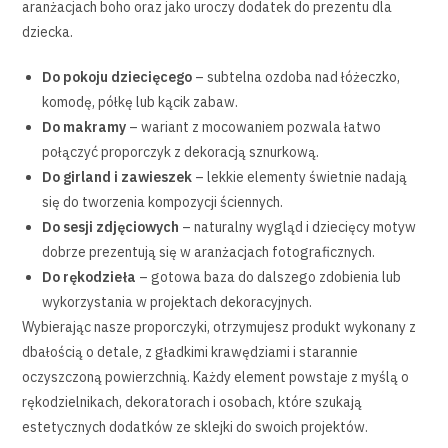
aranżacjach boho oraz jako uroczy dodatek do prezentu dla
dziecka.
Do pokoju dziecięcego
– subtelna ozdoba nad łóżeczko,
komodę, półkę lub kącik zabaw.
Do makramy
– wariant z mocowaniem pozwala łatwo
połączyć proporczyk z dekoracją sznurkową.
Do girland i zawieszek
– lekkie elementy świetnie nadają
się do tworzenia kompozycji ściennych.
Do sesji zdjęciowych
– naturalny wygląd i dziecięcy motyw
dobrze prezentują się w aranżacjach fotograficznych.
Do rękodzieła
– gotowa baza do dalszego zdobienia lub
wykorzystania w projektach dekoracyjnych.
Wybierając nasze proporczyki, otrzymujesz produkt wykonany z
dbałością o detale, z gładkimi krawędziami i starannie
oczyszczoną powierzchnią. Każdy element powstaje z myślą o
rękodzielnikach, dekoratorach i osobach, które szukają
estetycznych dodatków ze sklejki do swoich projektów.