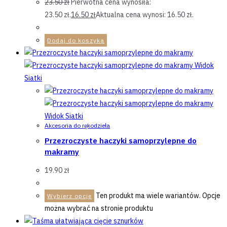
23.50
zł
Pierwotna cena wynosiła:
23.50 zł.
16.50
zł
Aktualna cena wynosi: 16.50 zł.
Dodaj do koszyka
Widok
Siatki
Widok Siatki
Akcesoria do rękodzieła
Przezroczyste haczyki samoprzylepne do
makramy
19.90
zł
Ten produkt ma wiele wariantów. Opcje
Wybierz opcje
można wybrać na stronie produktu