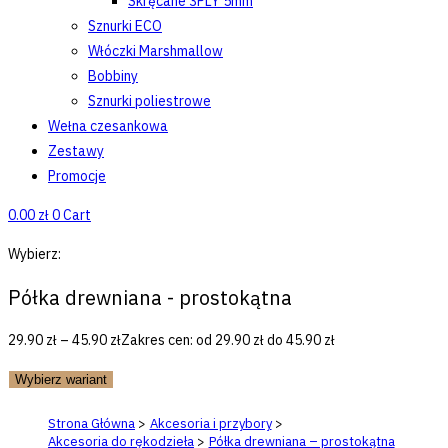
Skręcane 3PLY 5mm
Sznurki ECO
Włóczki Marshmallow
Bobbiny
Sznurki poliestrowe
Wełna czesankowa
Zestawy
Promocje
0.00
zł
0
Cart
Wybierz:
Półka drewniana - prostokątna
29.90
zł
–
45.90
zł
Zakres cen: od 29.90 zł do 45.90 zł
Wybierz wariant
Strona Główna
>
Akcesoria i przybory
>
Akcesoria do rękodzieła
>
Półka drewniana – prostokątna