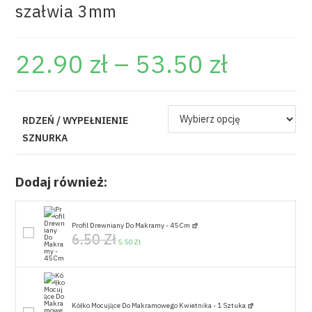
szałwia 3mm
22.90
zł
–
53.50
zł
RDZEŃ / WYPEŁNIENIE
SZNURKA
Dodaj również:
Profil Drewniany Do Makramy - 45 Cm
6.50
Zł
5.50
Zł
Kółko Mocujące Do Makramowego Kwietnika - 1 Sztuka