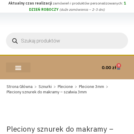
Aktualny czas realizacji
zamówień i produktów personalizowanych:
1
DZIEŃ ROBOCZY
(duże zamówienia – 2-3 dni)
0
0.00
zł
AKCESORIA I PRZYBORY
WEŁNA CZESANKOWA
Strona Główna
>
Sznurki
>
Plecione
>
Plecione 3mm
>
Pleciony sznurek do makramy – szałwia 3mm
Pleciony sznurek do makramy –