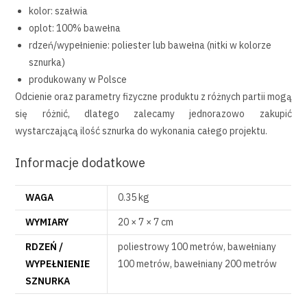
kolor: szałwia
oplot: 100% bawełna
rdzeń/wypełnienie: poliester lub bawełna (nitki w kolorze
sznurka)
produkowany w Polsce
Odcienie oraz parametry fizyczne produktu z różnych partii mogą
się różnić, dlatego zalecamy jednorazowo zakupić
wystarczającą ilość sznurka do wykonania całego projektu.
Informacje dodatkowe
WAGA
0.35 kg
WYMIARY
20 × 7 × 7 cm
RDZEŃ /
poliestrowy 100 metrów, bawełniany
WYPEŁNIENIE
100 metrów, bawełniany 200 metrów
SZNURKA