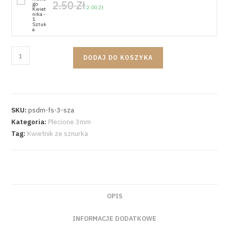
2.50
Zł
2.00
Zł
DODAJ DO KOSZYKA
SKU:
psdm-fs-3-sza
Kategoria:
Plecione 3mm
Tag:
Kwietnik ze sznurka
OPIS
INFORMACJE DODATKOWE