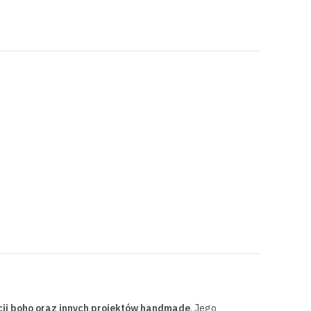
cji boho oraz innych projektów handmade
. Jego