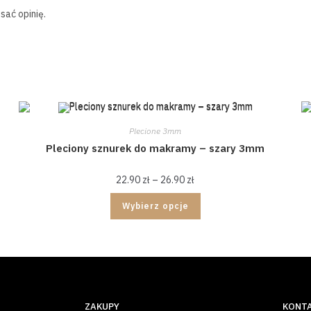
sać opinię.
Plecione 3mm
Pleciony sznurek do makramy – szary 3mm
22.90
zł
–
26.90
zł
Wybierz opcje
ZAKUPY
KONT