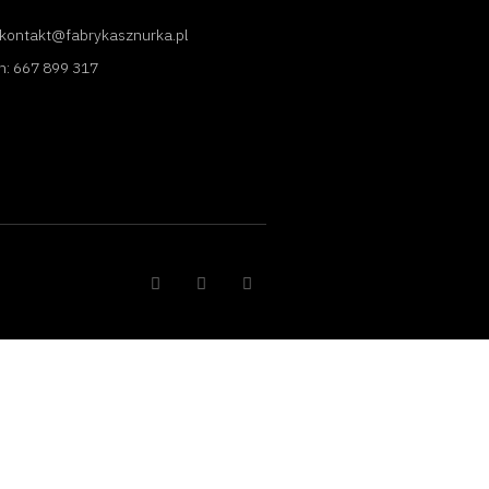
 kontakt@fabrykasznurka.pl
n: 667 899 317