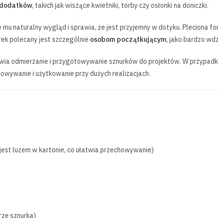
 dodatków
, takich jak wiszące kwietniki, torby czy osłonki na doniczki.
je mu naturalny wygląd i sprawia, że jest przyjemny w dotyku. Pleciona 
urek polecany jest szczególnie
osobom początkującym
, jako bardzo wd
atwia odmierzanie i przygotowywanie sznurków do projektów. W przypad
howywanie i użytkowanie przy dużych realizacjach.
jest luzem w kartonie, co ułatwia przechowywanie)
rze sznurka)