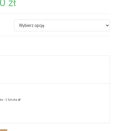
50
zł
ka - 1 Sztuka