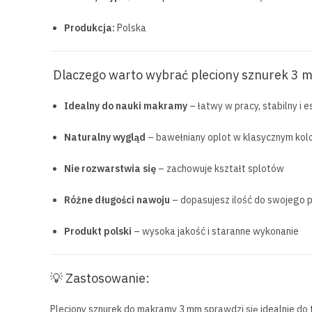
Produkcja:
Polska
Dlaczego warto wybrać pleciony sznurek 3 
Idealny do nauki makramy
– łatwy w pracy, stabilny i 
Naturalny wygląd
– bawełniany oplot w klasycznym kol
Nie rozwarstwia się
– zachowuje kształt splotów
Różne długości nawoju
– dopasujesz ilość do swojego p
Produkt polski
– wysoka jakość i staranne wykonanie
💡 Zastosowanie:
Pleciony sznurek do makramy 3 mm sprawdzi się idealnie do