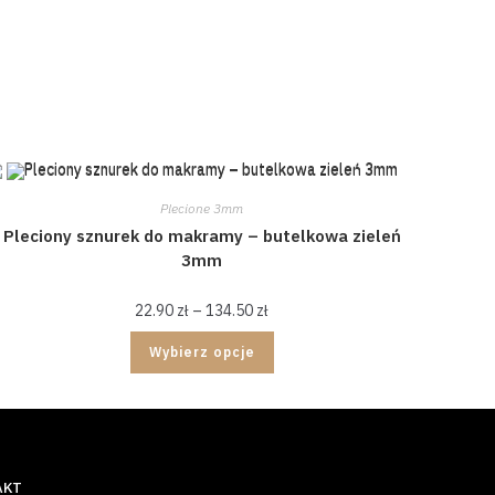
Plecione 3mm
Pleciony sznurek do makramy – butelkowa zieleń
3mm
22.90
zł
–
134.50
zł
Wybierz opcje
AKT