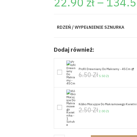
22.90
zł
–
134.
RDZEŃ / WYPEŁNIENIE SZNURKA
Dodaj również:
Profil Drewniany Do Makramy - 45 Cm
6.50
Zł
5.50
Zł
Kółko Mocujące Do Makramowego Kwietni
2.50
Zł
2.00
Zł