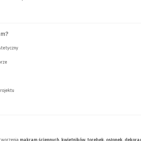
mm?
estetyczny
orze
rojektu
 tworzenia
makram ściennych, kwietników, torebek, osłonek, dekora