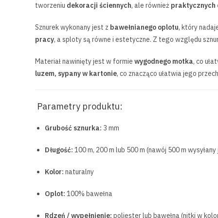
tworzeniu
dekoracji ściennych
, ale również
praktycznych
Sznurek wykonany jest z
bawełnianego oplotu
, który nada
pracy
, a sploty są równe i estetyczne. Z tego względu szn
Materiał nawinięty jest w formie
wygodnego motka
, co uł
luzem, sypany w kartonie
, co znacząco ułatwia jego przec
Parametry produktu:
Grubość sznurka:
3 mm
Długość:
100 m, 200 m lub 500 m (nawój 500 m wysyłany 
Kolor:
naturalny
Oplot:
100% bawełna
Rdzeń / wypełnienie:
poliester lub bawełna (nitki w kolo