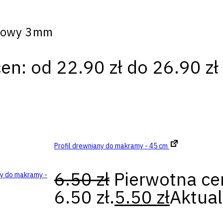
atowy 3mm
en: od 22.90 zł do 26.90 zł
Profil drewniany do makramy - 45 cm
6.50
zł
Pierwotna ce
6.50 zł.
5.50
zł
Aktual