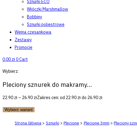
Sznurki ECO
Włóczki Marshmallow
Bobbiny
Sznurki poliestrowe
Wełna czesankowa
Zestawy
Promocje
0.00
zł
0
Cart
Wybierz:
Pleciony sznurek do makramy…
22.90
zł
–
26.90
zł
Zakres cen: od 22.90 zł do 26.90 zł
Wybierz wariant
Strona Główna
>
Sznurki
>
Plecione
>
Plecione 3mm
>
Pleciony sz