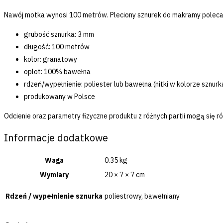
Nawój motka wynosi 100 metrów. Pleciony sznurek do makramy polecam
grubość sznurka: 3 mm
długość: 100 metrów
kolor: granatowy
oplot: 100% bawełna
rdzeń/wypełnienie: poliester lub bawełna (nitki w kolorze sznurk
produkowany w Polsce
Odcienie oraz parametry fizyczne produktu z różnych partii mogą się 
Informacje dodatkowe
Waga
0.35 kg
Wymiary
20 × 7 × 7 cm
Rdzeń / wypełnienie sznurka
poliestrowy, bawełniany