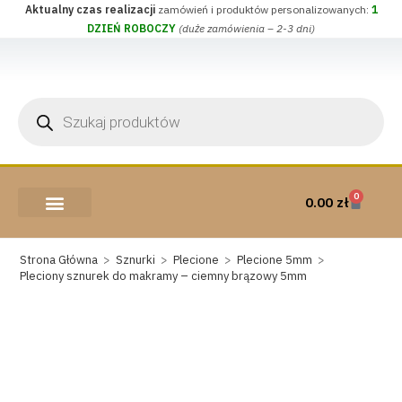
Aktualny czas realizacji
zamówień i produktów personalizowanych:
1
DZIEŃ ROBOCZY
(duże zamówienia – 2-3 dni)
0
0.00
zł
AKCESORIA I PRZYBORY
WEŁNA CZESANKOWA
Strona Główna
>
Sznurki
>
Plecione
>
Plecione 5mm
>
Pleciony sznurek do makramy – ciemny brązowy 5mm