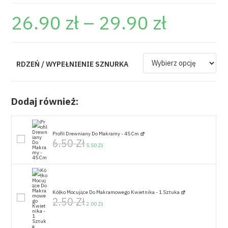
26.90
zł
–
29.90
zł
RDZEŃ / WYPEŁNIENIE SZNURKA
Dodaj również:
Profil Drewniany Do Makramy - 45 Cm
6.50
Zł
5.50
Zł
Kółko Mocujące Do Makramowego Kwietnika - 1 Sztuka
2.50
Zł
2.00
Zł