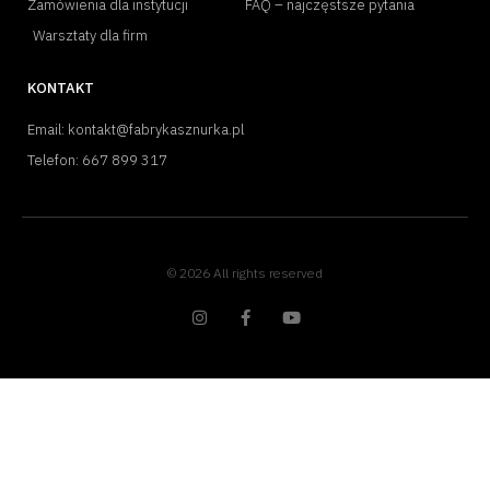
Zamówienia dla instytucji
FAQ – najczęstsze pytania
Warsztaty dla firm
KONTAKT
Email: kontakt@fabrykasznurka.pl
Telefon: 667 899 317
© 2026 All rights reserved