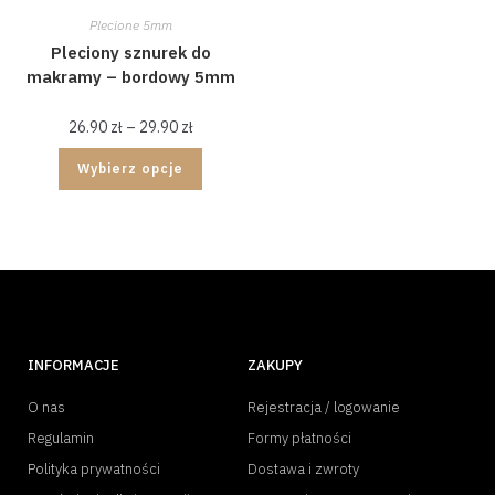
Plecione 5mm
Pleciony sznurek do
makramy – bordowy 5mm
26.90
zł
–
29.90
zł
Wybierz opcje
INFORMACJE
ZAKUPY
O nas
Rejestracja / logowanie
Regulamin
Formy płatności
Polityka prywatności
Dostawa i zwroty