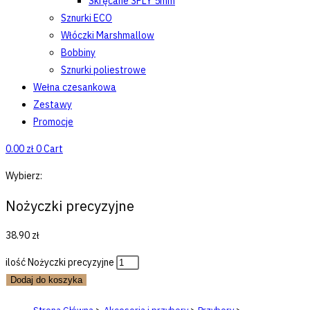
Skręcane 3PLY 5mm
Sznurki ECO
Włóczki Marshmallow
Bobbiny
Sznurki poliestrowe
Wełna czesankowa
Zestawy
Promocje
0.00
zł
0
Cart
Wybierz:
Nożyczki precyzyjne
38.90
zł
ilość Nożyczki precyzyjne
Dodaj do koszyka