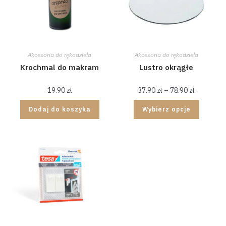
Akcesoria do rękodzieła
Akcesoria do rękodzieła
Krochmal do makram
Lustro okrągłe
19.90
zł
37.90
zł
–
78.90
zł
Dodaj do koszyka
Wybierz opcje