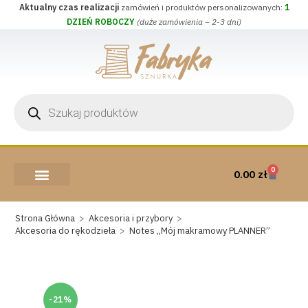
Aktualny czas realizacji
zamówień i produktów personalizowanych:
1
DZIEŃ ROBOCZY
(duże zamówienia – 2-3 dni)
0
0.00
zł
AKCESORIA I PRZYBORY
WEŁNA CZESANKOWA
Strona Główna
>
Akcesoria i przybory
>
Akcesoria do rękodzieła
>
Notes „Mój makramowy PLANNER”
-21%