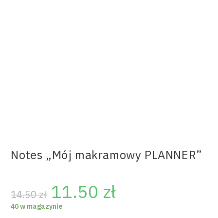
Notes „Mój makramowy PLANNER”
11.50
zł
14.50
zł
40 w magazynie