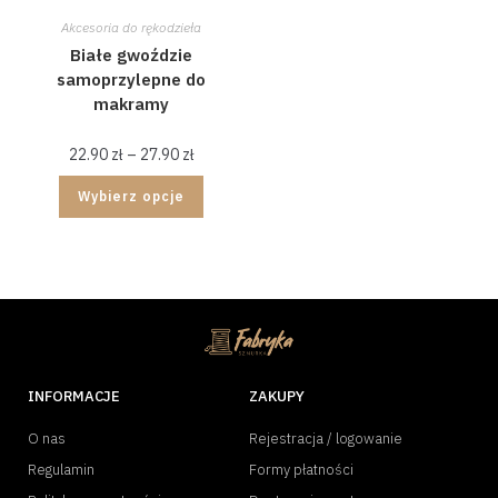
Akcesoria do rękodzieła
Białe gwoździe
samoprzylepne do
makramy
22.90
zł
–
27.90
zł
Wybierz opcje
INFORMACJE
ZAKUPY
O nas
Rejestracja / logowanie
Regulamin
Formy płatności