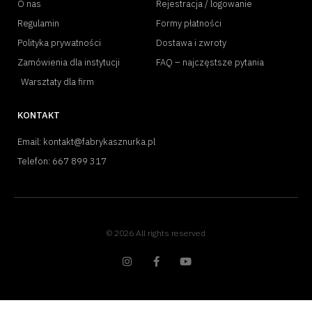
O nas
Rejestracja / logowanie
Regulamin
Formy płatności
Polityka prywatności
Dostawa i zwroty
Zamówienia dla instytucji
FAQ – najczęstsze pytania
Warsztaty dla firm
KONTAKT
Email: kontakt@fabrykasznurka.pl
Telefon: 667 899 317
© 2026 All rights reserved