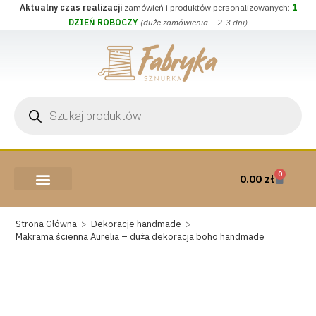
Aktualny czas realizacji
zamówień i produktów personalizowanych:
1
DZIEŃ ROBOCZY
(duże zamówienia – 2-3 dni)
0
0.00
zł
AKCESORIA I PRZYBORY
WEŁNA CZESANKOWA
Strona Główna
>
Dekoracje handmade
>
Makrama ścienna Aurelia – duża dekoracja boho handmade