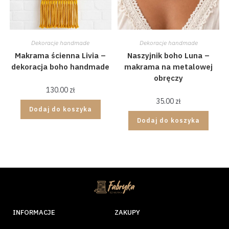
Dekoracje handmade
Dekoracje handmade
Makrama ścienna Livia –
Naszyjnik boho Luna –
dekoracja boho handmade
makrama na metalowej
obręczy
130.00
zł
35.00
zł
Dodaj do koszyka
Dodaj do koszyka
INFORMACJE
ZAKUPY