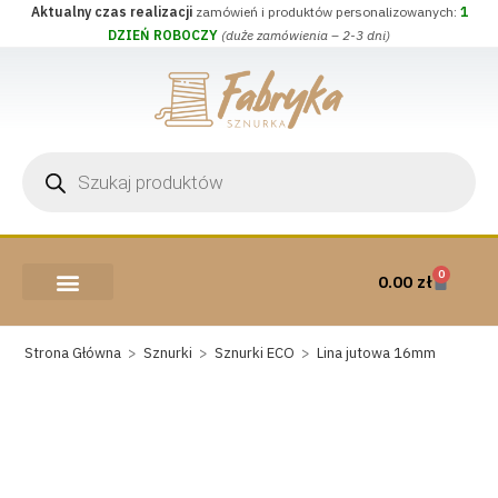
Aktualny czas realizacji
zamówień i produktów personalizowanych:
1
DZIEŃ ROBOCZY
(duże zamówienia – 2-3 dni)
0
0.00
zł
AKCESORIA I PRZYBORY
WEŁNA CZESANKOWA
Strona Główna
>
Sznurki
>
Sznurki ECO
>
Lina jutowa 16mm