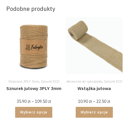
Podobne produkty
Skręcane 3PLY 3mm
,
Sznurki ECO
Akcesoria do rękodzieła
,
Sznurki ECO
Sznurek jutowy 3PLY 3mm
Wstążka jutowa
35.90
zł
–
109.50
zł
10.90
zł
–
22.50
zł
Wybierz opcje
Wybierz opcje