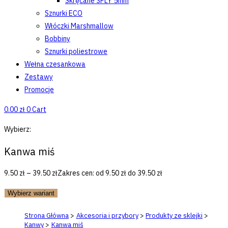
Skręcane 3PLY 5mm
Sznurki ECO
Włóczki Marshmallow
Bobbiny
Sznurki poliestrowe
Wełna czesankowa
Zestawy
Promocje
0.00
zł
0
Cart
Wybierz:
Kanwa miś
9.50
zł
–
39.50
zł
Zakres cen: od 9.50 zł do 39.50 zł
Wybierz wariant
Strona Główna
>
Akcesoria i przybory
>
Produkty ze sklejki
>
Kanwy
>
Kanwa miś