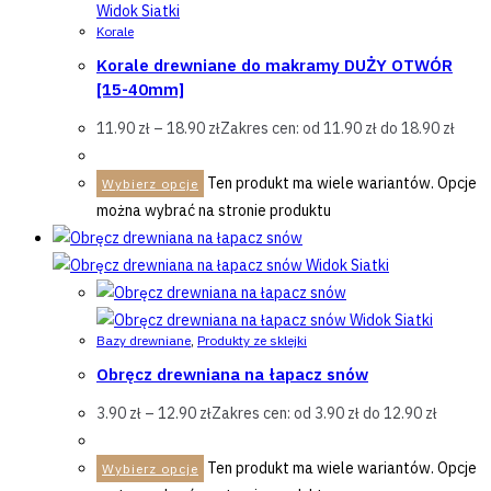
Widok Siatki
Korale
Korale drewniane do makramy DUŻY OTWÓR
[15-40mm]
11.90
zł
–
18.90
zł
Zakres cen: od 11.90 zł do 18.90 zł
Ten produkt ma wiele wariantów. Opcje
Wybierz opcje
można wybrać na stronie produktu
Widok Siatki
Widok Siatki
Bazy drewniane
,
Produkty ze sklejki
Obręcz drewniana na łapacz snów
3.90
zł
–
12.90
zł
Zakres cen: od 3.90 zł do 12.90 zł
Ten produkt ma wiele wariantów. Opcje
Wybierz opcje