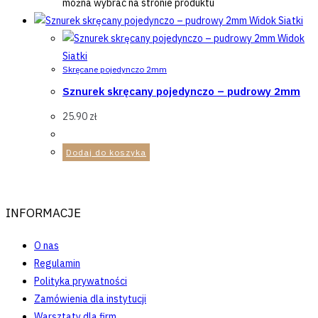
można wybrać na stronie produktu
Widok Siatki
Widok
Siatki
Skręcane pojedynczo 2mm
Sznurek skręcany pojedynczo – pudrowy 2mm
25.90
zł
Dodaj do koszyka
INFORMACJE
O nas
Regulamin
Polityka prywatności
Zamówienia dla instytucji
Warsztaty dla firm