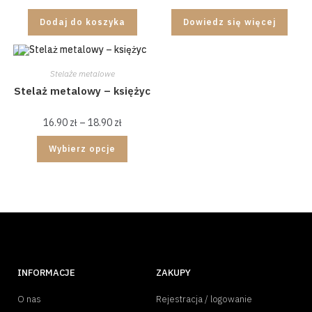
Dodaj do koszyka
Dowiedz się więcej
Stelaże metalowe
Stelaż metalowy – księżyc
16.90
zł
–
18.90
zł
Wybierz opcje
INFORMACJE
ZAKUPY
O nas
Rejestracja / logowanie