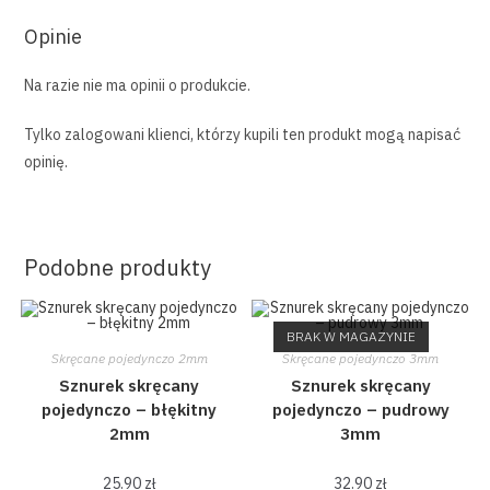
Opinie
Na razie nie ma opinii o produkcie.
Tylko zalogowani klienci, którzy kupili ten produkt mogą napisać
opinię.
Podobne produkty
BRAK W MAGAZYNIE
Skręcane pojedynczo 2mm
Skręcane pojedynczo 3mm
Sznurek skręcany
Sznurek skręcany
pojedynczo – błękitny
pojedynczo – pudrowy
2mm
3mm
25.90
zł
32.90
zł