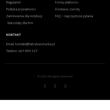
Regulamin
Formy płatności
Polityka prywatności
Dostawa i zwroty
Zamówienia dla instytucji
FAQ – najczęstsze pytania
Warsztaty dla firm
KONTAKT
Email: kontakt@fabrykasznurka.pl
Telefon: 667 899 317
© 2026 All rights reserved