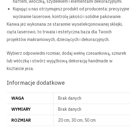
haftem, włóczką, szydełkiem i elementami dekoracyjnymi.
Kupując u nas otrzymujesz produkt od producenta: precyzyjne
wycinanie laserowe, kontrolę jakości i solidne pakowanie.
Kanwa jeż wykonana ze starannie wyselekcjonowanej sklejki,
cięta laserowo, to trwała i estetyczna baza dla Twoich
projektów makramowych, dziecięcych i dekoracyjnych.
Wybierz odpowiedni rozmiar, dodaj wełnę czesankową, sznurek
lub włóczkę i stwórz wyjątkową dekorację handmade w
kształcie jeża.
Informacje dodatkowe
WAGA
Brak danych
WYMIARY
Brak danych
ROZMIAR
20 cm, 30 cm, 50 cm