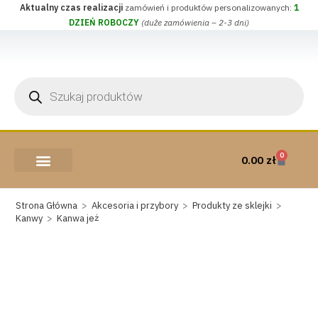
Aktualny czas realizacji
zamówień i produktów personalizowanych:
1
DZIEŃ ROBOCZY
(duże zamówienia – 2-3 dni)
0
0.00
zł
AKCESORIA I PRZYBORY
WEŁNA CZESANKOWA
Strona Główna
>
Akcesoria i przybory
>
Produkty ze sklejki
>
Kanwy
>
Kanwa jeż