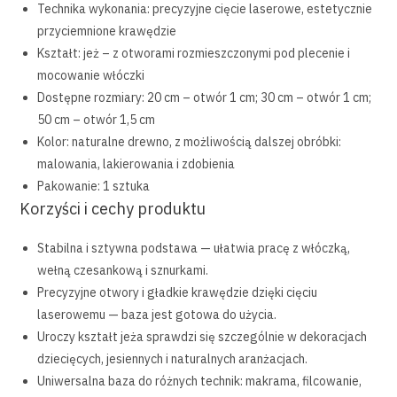
Technika wykonania: precyzyjne cięcie laserowe, estetycznie
przyciemnione krawędzie
Kształt: jeż – z otworami rozmieszczonymi pod plecenie i
mocowanie włóczki
Dostępne rozmiary: 20 cm – otwór 1 cm; 30 cm – otwór 1 cm;
50 cm – otwór 1,5 cm
Kolor: naturalne drewno, z możliwością dalszej obróbki:
malowania, lakierowania i zdobienia
Pakowanie: 1 sztuka
Korzyści i cechy produktu
Stabilna i sztywna podstawa — ułatwia pracę z włóczką,
wełną czesankową i sznurkami.
Precyzyjne otwory i gładkie krawędzie dzięki cięciu
laserowemu — baza jest gotowa do użycia.
Uroczy kształt jeża sprawdzi się szczególnie w dekoracjach
dziecięcych, jesiennych i naturalnych aranżacjach.
Uniwersalna baza do różnych technik: makrama, filcowanie,