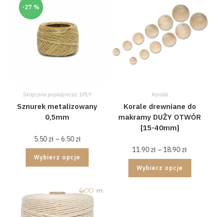
-27 %
Skręcane pojedynczo 1PLY
Korale
Sznurek metalizowany
Korale drewniane do
0,5mm
makramy DUŻY OTWÓR
[15-40mm]
5.50
zł
–
6.50
zł
11.90
zł
–
18.90
zł
Wybierz opcje
Wybierz opcje