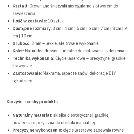
Kształt:
Drewniane śnieżynki nieregularne z otworem do
zawieszenia
Ilość w zestawie:
10 sztuk
Dostępne rozmiary:
3 cm | 4 cm | 5 cm | 6 cm | 7 cm | 8 cm | 9
cm | 10 cm
Grubość:
3 mm – lekkie, ale trwałe wykonanie
Kolor:
Naturalne drewno – idealne do malowania i zdobienia
Technika wykonania:
Cięcie laserowe – precyzyjne, gładkie
krawędzie
Zastosowanie:
Makrama, łapacze snów, dekoracje DIY,
rękodzieło
Korzyści i cechy produktu
Naturalny materiał:
sklejka o estetycznej, gładkiej
powierzchni, przyjazna do obróbki manualnej.
Precyzyjne wykończenie:
cięcie laserowe zapewnia równe