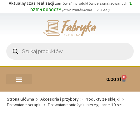
Aktualny czas realizacji
zamówień i produktów personalizowanych:
1
DZIEŃ ROBOCZY
(duże zamówienia – 2-3 dni)
0
0.00
zł
AKCESORIA I PRZYBORY
WEŁNA CZESANKOWA
Strona Główna
>
Akcesoria i przybory
>
Produkty ze sklejki
>
Drewniane scrapki
>
Drewniane śnieżynki nieregularne 10 szt.