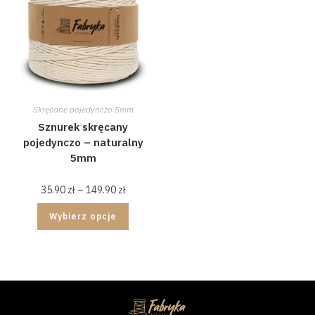
Skręcane pojedynczo 5mm
Sznurek skręcany
pojedynczo – naturalny
5mm
35.90
zł
–
149.90
zł
Wybierz opcje