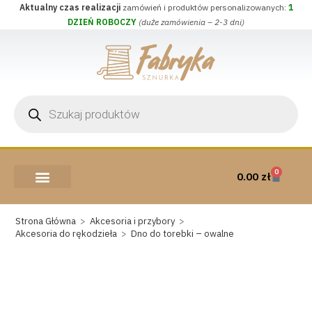
Aktualny czas realizacji
zamówień i produktów personalizowanych:
1
DZIEŃ ROBOCZY
(duże zamówienia – 2-3 dni)
0
0.00
zł
AKCESORIA I PRZYBORY
WEŁNA CZESANKOWA
Strona Główna
>
Akcesoria i przybory
>
Akcesoria do rękodzieła
>
Dno do torebki – owalne