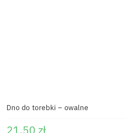
Dno do torebki – owalne
21.50
zł