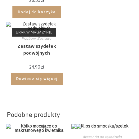
26.50
zł
Dodaj do koszyka
BRAK W MAGAZYNIE
Przybory
,
Zestawy
Zestaw szydełek
podwójnych
24.90
zł
Dowiedz się więcej
Podobne produkty
Akcesoria do rękodzieła