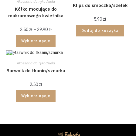
Akcesoria do rękodzieła
Klips do smoczka/szelek
Kółko mocujące do
makramowego kwietnika
5.90
zł
2.50
zł
–
29.90
zł
Dodaj do koszyka
Wybierz opcje
Akcesoria do rękodzieła
Barwnik do tkanin/sznurka
2.50
zł
Wybierz opcje