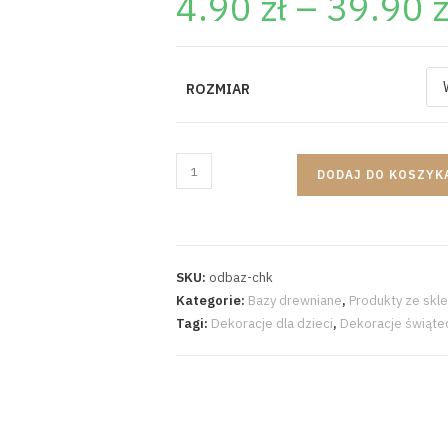
4.90
zł
–
39.90
z
ROZMIAR
DODAJ DO KOSZYK
SKU:
odbaz-chk
Kategorie:
Bazy drewniane
,
Produkty ze skle
Tagi:
Dekoracje dla dzieci
,
Dekoracje świąte