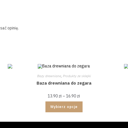
sać opinię.
Bazy drewniane
,
Produkty ze sklejki
Baza drewniana do zegara
13.90
zł
–
16.90
zł
Wybierz opcje