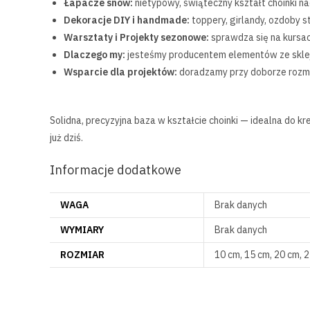
Łapacze snów:
nietypowy, świąteczny kształt choinki n
Dekoracje DIY i handmade:
toppery, girlandy, ozdoby s
Warsztaty i Projekty sezonowe:
sprawdza się na kursa
Dlaczego my:
jesteśmy producentem elementów ze sklejk
Wsparcie dla projektów:
doradzamy przy doborze rozmi
Solidna, precyzyjna baza w kształcie choinki — idealna do 
już dziś.
Informacje dodatkowe
WAGA
Brak danych
WYMIARY
Brak danych
ROZMIAR
10 cm, 15 cm, 20 cm, 2