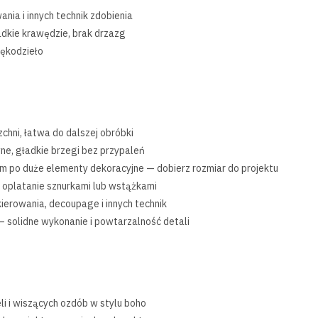
ia i innych technik zdobienia
adkie krawędzie, brak drzazg
rękodzieło
zchni, łatwa do dalszej obróbki
ne, gładkie brzegi bez przypaleń
m po duże elementy dekoracyjne — dobierz rozmiar do projektu
 oplatanie sznurkami lub wstążkami
ierowania, decoupage i innych technik
— solidne wykonanie i powtarzalność detali
i i wiszących ozdób w stylu boho