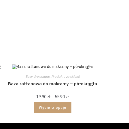
Bazy drewniane
,
Produkty ze sklejki
Baza rattanowa do makramy – półokrągła
19.90
zł
–
55.90
zł
Wybierz opcje