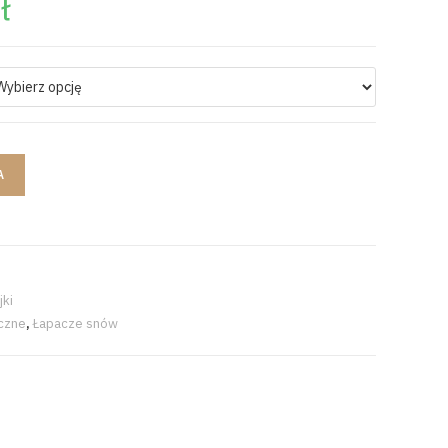
ł
A
jki
czne
,
Łapacze snów