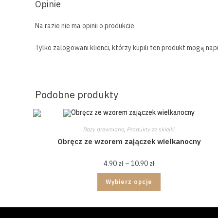
Opinie
Na razie nie ma opinii o produkcie.
Tylko zalogowani klienci, którzy kupili ten produkt mogą napi
Podobne produkty
Bazy drewniane
,
Produkty ze sklejki
Obręcz ze wzorem zajączek wielkanocny
4.90
zł
–
10.90
zł
Wybierz opcje