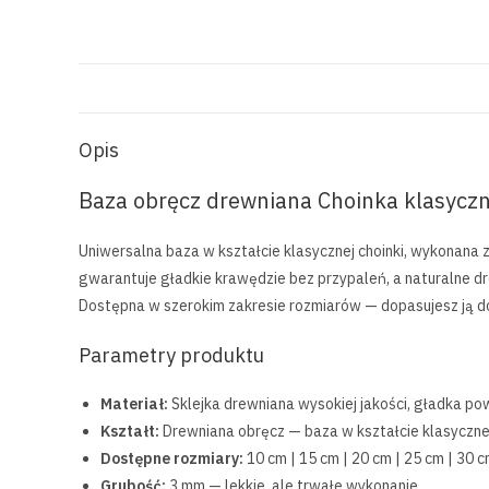
Opis
Baza obręcz drewniana Choinka klasyczn
Uniwersalna baza w kształcie klasycznej choinki, wykonana z
gwarantuje gładkie krawędzie bez przypaleń, a naturalne dr
Dostępna w szerokim zakresie rozmiarów — dopasujesz ją 
Parametry produktu
Materiał:
Sklejka drewniana wysokiej jakości, gładka po
Kształt:
Drewniana obręcz — baza w kształcie klasycznej
Dostępne rozmiary:
10 cm | 15 cm | 20 cm | 25 cm | 30 c
Grubość:
3 mm — lekkie, ale trwałe wykonanie