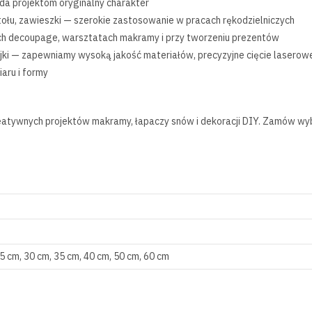
ada projektom oryginalny charakter
tołu, zawieszki — szerokie zastosowanie w pracach rękodzielniczych
ch decoupage, warsztatach makramy i przy tworzeniu prezentów
i — zapewniamy wysoką jakość materiałów, precyzyjne cięcie laserowe i
aru i formy
kreatywnych projektów makramy, łapaczy snów i dekoracji DIY. Zamów wyb
5 cm, 30 cm, 35 cm, 40 cm, 50 cm, 60 cm