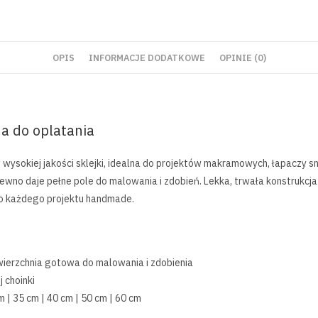
OPIS
INFORMACJE DODATKOWE
OPINIE (0)
a do oplatania
 wysokiej jakości sklejki, idealna do projektów makramowych, łapaczy s
ewno daje pełne pole do malowania i zdobień. Lekka, trwała konstrukcja
do każdego projektu handmade.
wierzchnia gotowa do malowania i zdobienia
 choinki
m | 35 cm | 40 cm | 50 cm | 60 cm