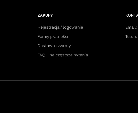
ZAKUPY
KONT
Rejestracja / logowanie
Email:
Formy płatności
Telefo
Dostawa i zwroty
FAQ – najczęstsze pytania