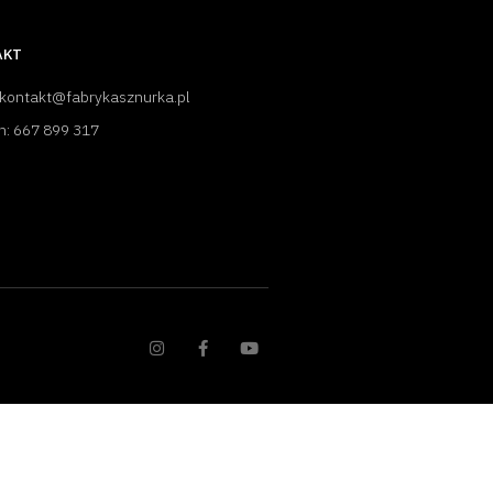
AKT
 kontakt@fabrykasznurka.pl
n: 667 899 317