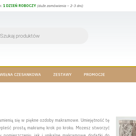
h:
1 DZIEŃ ROBOCZY
(duże zamówienia – 2-3 dni)
WEŁNA CZESANKOWA
ZESTAWY
PROMOCJE
 zamienią się w piękne ozdoby makramowe. Umiejętność tę
wypleść prostą makramę krok po kroku. Możesz stworzyć
w pomieszczeniu, jak i unikalne makramowe dodatki do