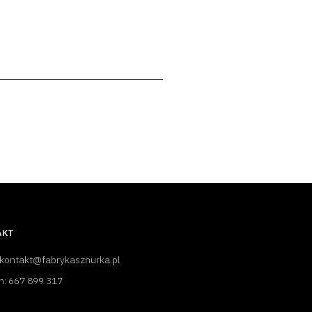
AKT
 kontakt@fabrykasznurka.pl
n: 667 899 317