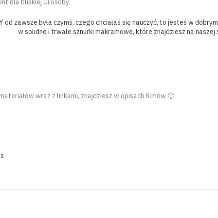
t dla bliskiej Ci osoby.
 od zawsze była czymś, czego chciałaś się nauczyć, to jesteś w dobrym 
w solidne i trwałe sznurki makramowe, które znajdziesz na naszej
materiałów wraz z linkami, znajdziesz w opisach filmów 🙂
ts