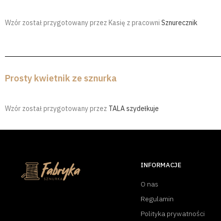
Wzór został przygotowany przez Kasię z pracowni
Sznurecznik
Prosty kwietnik ze sznurka
Wzór został przygotowany przez
TALA szydełkuje
INFORMACJE
O nas
Regulamin
Polityka prywatności