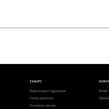
ZAKUPY
KONT
Rejestracja / logowanie
Email:
Formy płatności
Telefo
Dostawa i zwroty