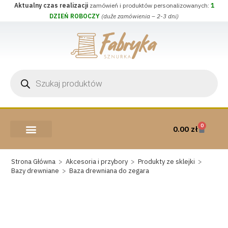
Aktualny czas realizacji
zamówień i produktów personalizowanych:
1
DZIEŃ ROBOCZY
(duże zamówienia – 2-3 dni)
0
0.00
zł
AKCESORIA I PRZYBORY
WEŁNA CZESANKOWA
Strona Główna
>
Akcesoria i przybory
>
Produkty ze sklejki
>
Bazy drewniane
>
Baza drewniana do zegara