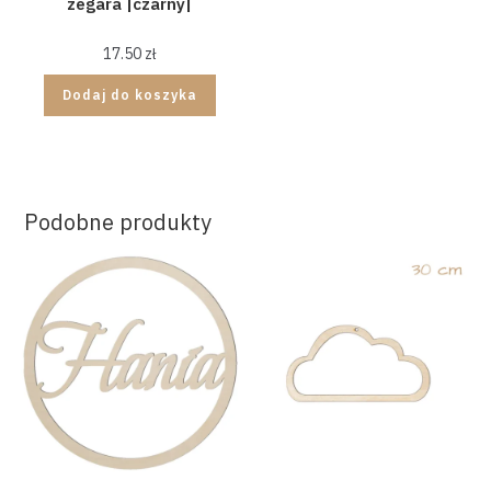
zegara |czarny|
17.50
zł
Dodaj do koszyka
Podobne produkty