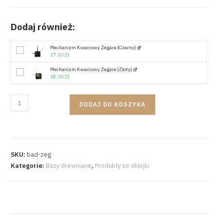
Dodaj również:
Mechanizm Kwarcowy Zegara |czarny|
17.50
Zł
Mechanizm Kwarcowy Zegara |złoty|
18.50
Zł
DODAJ DO KOSZYKA
SKU:
bad-zeg
Kategorie:
Bazy drewniane
,
Produkty ze sklejki