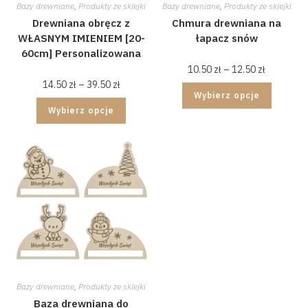
Bazy drewniane
,
Produkty ze sklejki
Bazy drewniane
,
Produkty ze sklejki
Drewniana obręcz z
Chmura drewniana na
WŁASNYM IMIENIEM [20-
łapacz snów
60cm] Personalizowana
10.50
zł
–
12.50
zł
14.50
zł
–
39.50
zł
Wybierz opcje
Wybierz opcje
Bazy drewniane
,
Produkty ze sklejki
Baza drewniana do