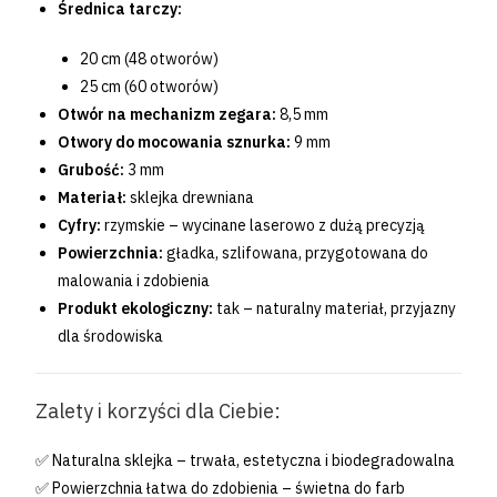
Średnica tarczy:
20 cm (48 otworów)
25 cm (60 otworów)
Otwór na mechanizm zegara:
8,5 mm
Otwory do mocowania sznurka:
9 mm
Grubość:
3 mm
Materiał:
sklejka drewniana
Cyfry:
rzymskie – wycinane laserowo z dużą precyzją
Powierzchnia:
gładka, szlifowana, przygotowana do
malowania i zdobienia
Produkt ekologiczny:
tak – naturalny materiał, przyjazny
dla środowiska
Zalety i korzyści dla Ciebie:
✅ Naturalna sklejka – trwała, estetyczna i biodegradowalna
✅ Powierzchnia łatwa do zdobienia – świetna do farb